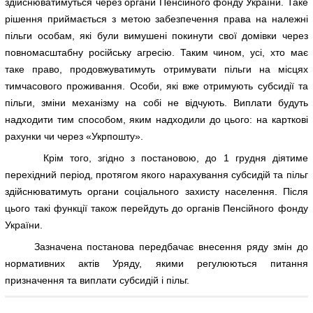
здійснюватимуться через органи Пенсійного фонду України. Таке
рішення приймається з метою забезпечення права на належні
пільги особам, які були вимушені покинути свої домівки через
повномасштабну російську агресію. Таким чином, усі, хто має
таке право, продовжуватимуть отримувати пільги на місцях
тимчасового проживання. Особи, які вже отримують субсидії та
пільги, зміни механізму на собі не відчують. Виплати будуть
надходити тим способом, яким надходили до цього: на карткові
рахунки чи через «Укрпошту».
Крім того, згідно з постановою, до 1 грудня діятиме
перехідний період, протягом якого нарахування субсидій та пільг
здійснюватимуть органи соціального захисту населення. Після
цього такі функції також перейдуть до органів Пенсійного фонду
України.
Зазначена постанова передбачає внесення ряду змін до
нормативних актів Уряду, якими регулюються питання
призначення та виплати субсидій і пільг.