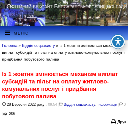
Офіційний вебсайт Бессарабської селищної ради
МЕНЮ
Головна
»
Відділ соцзахисту
» Із 1 жовтня змінюється механізм
виплат субсидій та пільг на оплату житлово-комунальних послуг і
придбання побутового палива
Із 1 жовтня змінюється механізм виплат
субсидій та пільг на оплату житлово-
комунальних послуг і придбання
побутового палива
28 Вересня 2022 року
, 09:54
|
Відділ соцзахисту
,
Інформація
|
0
|
206
Друк