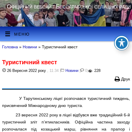
Офіційний вебсайт Бессарабської селищної ради
МЕНЮ
Головна
»
Новини
» Туристичний квест
Туристичний квест
26 Вересня 2022 року
, 11:34
|
Новини
|
0
|
228
Друк
У Тарутинському ліцеї розпочався туристичний тиждень,
присвячений Міжнародному дню туриста.
23 вересня 2022 року в ліцеї відбувся вже традиційний 6-й
туристичний зліт п’ятикласників. Офіційна частина заходу
розпочалася під козацький марш, рівняння на прапор і