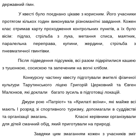
державний гімн.
У квесті було поєднано цікаве з корисним. Його учасники
протягом кількох годин виконували різноманітні завдання. Кожен
клас отримав карту проходження контрольних пунктів, а їх було
вісім: підлаз, стрільба з лука, метання списа, маятник,
паралельна переправа, купини, жердини, стрільба з
пневматичної гвинтівки.
Після підведення підсумків, всі разом підкріпилися кашею
з тушонкою, сосискою та запеченим на вогні хлібом.
Конкурсну частину квесту підготували вчителі фізичної
культури Тарутинського ліцею Григорій Церковний та Євген
Малєнков, які доклали багато зусиль в підготовці локацій.
Джури рою «Патріот» та «Крилаті воїни», які майже всі
мають І розряд зі спортивного туризму, допомагали в суддівстві
та організації змагань. Класні керівники організували
для дітей смачний обід, який приготували на природі.
Завдяки цим змаганням кожен з учасників зміг