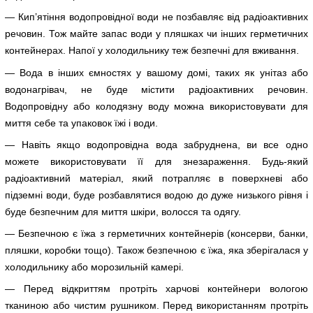
— Кип’ятіння водопровідної води не позбавляє від радіоактивних
речовин. Тож майте запас води у пляшках чи інших герметичних
контейнерах. Напої у холодильнику теж безпечні для вживання.
— Вода в інших ємностях у вашому домі, таких як унітаз або
водонагрівач, не буде містити радіоактивних речовин.
Водопровідну або колодязну воду можна використовувати для
миття себе та упаковок їжі і води.
— Навіть якщо водопровідна вода забруднена, ви все одно
можете використовувати її для знезараження. Будь-який
радіоактивний матеріал, який потрапляє в поверхневі або
підземні води, буде розбавлятися водою до дуже низького рівня і
буде безпечним для миття шкіри, волосся та одягу.
— Безпечною є їжа з герметичних контейнерів (консерви, банки,
пляшки, коробки тощо). Також безпечною є їжа, яка зберігалася у
холодильнику або морозильній камері.
— Перед відкриттям протріть харчові контейнери вологою
тканиною або чистим рушником. Перед використанням протріть