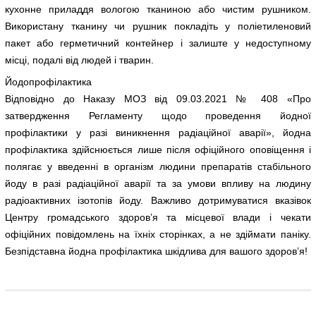
кухонне приладдя вологою тканиною або чистим рушником.
Використану тканину чи рушник покладіть у поліетиленовий
пакет або герметичний контейнер і залиште у недоступному
місці, подалі від людей і тварин.
Йодопрофілактика
Відповідно до Наказу МОЗ від 09.03.2021 № 408 «Про
затвердження Регламенту щодо проведення йодної
профілактики у разі виникнення радіаційної аварії», йодна
профілактика здійснюється лише після офіційного оповіщення і
полягає у введенні в організм людини препаратів стабільного
йоду в разі радіаційної аварії та за умови впливу на людину
радіоактивних ізотопів йоду. Важливо дотримуватися вказівок
Центру громадського здоров’я та місцевої влади і чекати
офіційних повідомлень на їхніх сторінках, а не здіймати паніку.
Безпідставна йодна профілактика шкідлива для вашого здоров’я!