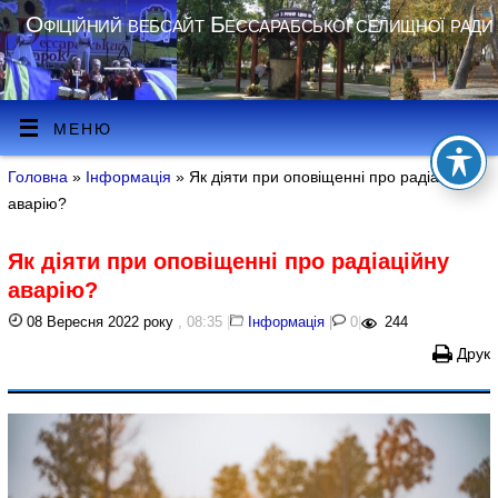
Офіційний вебсайт Бессарабської селищної ради
МЕНЮ
Головна
»
Інформація
» Як діяти при оповіщенні про радіаційну
аварію?
Як діяти при оповіщенні про радіаційну
аварію?
08 Вересня 2022 року
, 08:35
|
Інформація
|
0
|
244
Друк