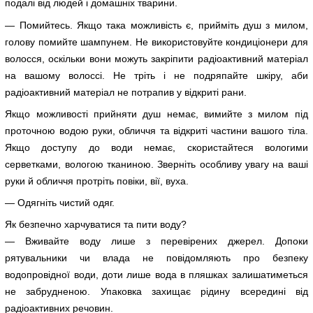
подалі від людей і домашніх тварини.
— Помийтесь. Якщо така можливість є, прийміть душ з милом,
голову помийте шампунем. Не використовуйте кондиціонери для
волосся, оскільки вони можуть закріпити радіоактивний матеріал
на вашому волоссі. Не тріть і не подряпайте шкіру, аби
радіоактивний матеріал не потрапив у відкриті рани.
Якщо можливості прийняти душ немає, вимийте з милом під
проточною водою руки, обличчя та відкриті частини вашого тіла.
Якщо доступу до води немає, скористайтеся вологими
серветками, вологою тканиною. Зверніть особливу увагу на ваші
руки й обличчя протріть повіки, вії, вуха.
— Одягніть чистий одяг.
Як безпечно харчуватися та пити воду?
— Вживайте воду лише з перевірених джерел. Допоки
рятувальники чи влада не повідомляють про безпеку
водопровідної води, доти лише вода в пляшках залишатиметься
не забрудненою. Упаковка захищає рідину всередині від
радіоактивних речовин.