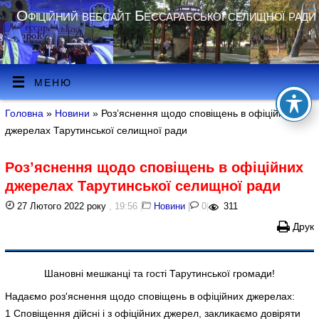
Офіційний вебсайт Бессарабської селищної ради
МЕНЮ
Головна
»
Новини
» Роз’яснення щодо сповіщень в офіційних
джерелах Тарутинської селищної ради
Роз’яснення щодо сповіщень в офіційних
джерелах Тарутинської селищної ради
27 Лютого 2022 року
, 19:56
|
Новини
|
0
|
311
Друк
Шановні мешканці та гості Тарутинської громади!
Надаємо роз'яснення щодо сповіщень в офіційних джерелах:
1 Сповіщення дійсні і з офіційних джерел, закликаємо довіряти