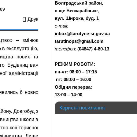
Болградський район,
289
с-ще Бессарабське,
вул. Широка, буд. 1
Друк
e-mail:
inbox@tarutyne-sr.gov.ua
цтво» – змінює
tarutinops@gmail.com
о в експлуатацію,
телефон:
(04847) 4-80-13
ництва нових та
РЕЖИМ РОБОТИ:
ого Будівництва»
пн-чт:
08:00 – 17:15
ої адміністрації
п
т:
08:00 – 16:00
Обідня перерва:
’явились 6 нових
13:00 – 14:00
Корисні посилання
йону. Довгобуд з
дівництва школи в
тно-кошторисної
удівництва. Лише