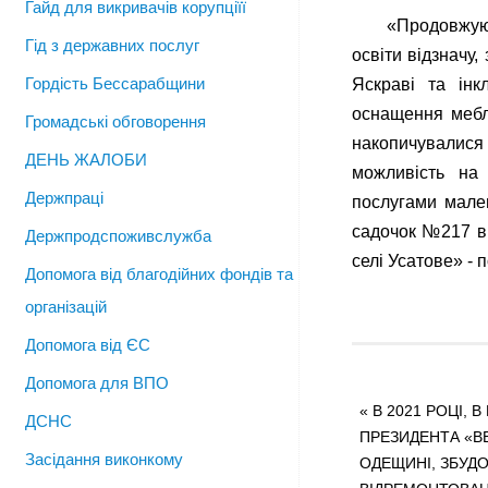
Гайд для викривачів корупціїї
«Продовжуюч
Гід з державних послуг
освіти відзначу,
Гордість Бессарабщини
Яскраві та інк
оснащення мебл
Громадські обговорення
накопичувалися
ДЕНЬ ЖАЛОБИ
можливість на
Держпраці
послугами мале
садочок №217 в 
Держпродспоживслужба
селі Усатове» -
Допомога від благодійних фондів та
організацій
Допомога від ЄС
Допомога для ВПО
«
В 2021 РОЦІ, 
ДСНС
ПРЕЗИДЕНТА «ВЕ
Засідання виконкому
ОДЕЩИНІ, ЗБУД