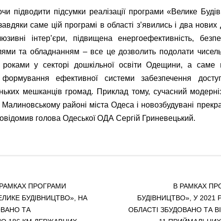
и підводити підсумки реалізації програми «Велике Буді
 завдяки саме цій програмі в області з’явились і два нових
люзивні інтер’єри, підвищена енергоефективність, безп
ями та обладнанням – все це дозволить подолати чисельн
 роками у секторі дошкільної освіти Одещини, а саме 
 формування ефективної системи забезпечення доступ
ньких мешканців громад. Приклад тому, сучасний модерні
Малиновському районі міста Одеса і новозбудувані прекра
 повідомив голова Одеської ОДА Сергій Гриневецький.
В РАМКАХ ПРОГРАМИ
В РАМКАХ ПР
ЛИКЕ БУДІВНИЦТВО», НА
БУДІВНИЦТВО», У 2021 
ОВАНО ТА
ОБЛАСТІ ЗБУДОВАНО ТА 