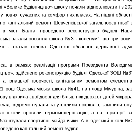
і «Велике будівництво» школу почали відновлювати і з 202
у нових, сучасних та комфортних класах. На півдні області,
но капітальний ремонт Шевченківської загальноосвітньо
і, в місті Балта, проведено реконструкцію будівлі Навч
ська загальноосвітня школа №3 - колегіум", що три роки 
и» - сказав голова Одеської обласної державної адмін
еса, в рамках реалізації програми Президента Володим
цтво», здійснено реконструкцію будівлі Одеської ЗОШ №
 та юнацької творчості, капітальним ремонтом елементів
21 році Одеська міська школа №41, на площі Мічуріна, з
ову відкрила свої двері для більш ніж двохсот дітей мікро
кладі відремонтували та утеплили покрівлю, замінили вну
влі школи провели термомодернізацію, а на території за
облаштували спортивні майданчики. А в одеській школі №
роведено капітальний ремонт будівлі.