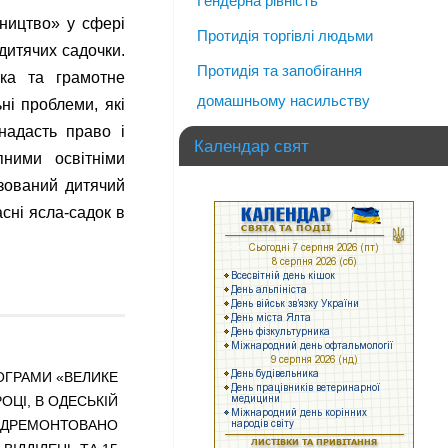
Гендерна рівність
вництво» у сфері
Протидія торгівлі людьми
 дитячих садочки.
Протидія та запобігання
ека та грамотне
домашньому насильству
і проблеми, які
надасть право і
Календар свят
ними освітніми
зований дитячий
сні ясла-садок в
ОГРАМИ «ВЕЛИКЕ
РОЦІ, В ОДЕСЬКІЙ
ВІДРЕМОНТОВАНО