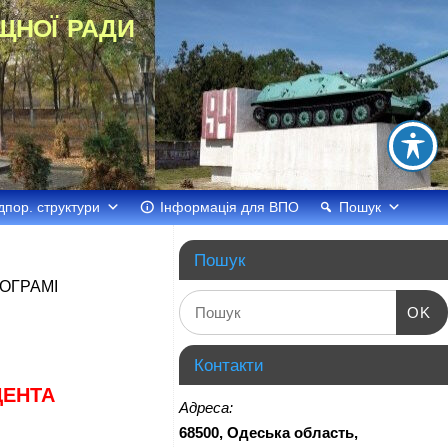
щної ради
дпор. структури
Інформація для ВПО
Пошук
Пошук
РОГРАМІ
OK
Контакти
ДЕНТА
Адреса:
68500, Одеська область,