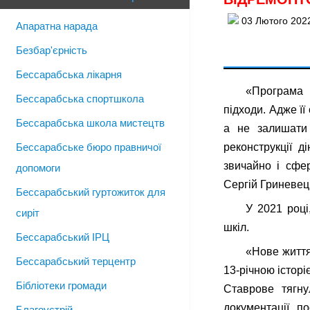
03 Лютого 202
Апаратна нарада
Безбар'єрність
Бессарабська лікарня
«Програма 
Бессарабська спортшкола
підходи. Адже її
Бессарабська школа мистецтв
а не залишати 
Бессарабське бюро правничої
реконструкції д
звичайно і сфер
допомоги
Сергій Гриневец
Бессарабський гуртожиток для
У 2021 році
сиріт
шкіл.
Бессарабський ІРЦ
«Нове життя
Бессарабський терцентр
13-річною історі
Бібліотеки громади
Ставрове тягну
документації, п
Благоустрій