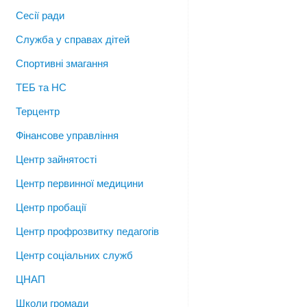
Сесії ради
Служба у справах дітей
Спортивні змагання
ТЕБ та НС
Терцентр
Фінансове управління
Центр зайнятості
Центр первинної медицини
Центр пробації
Центр профрозвитку педагогів
Центр соціальних служб
ЦНАП
Школи громади