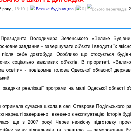
2 року
, 18:10
|
Велике будівництво
|
0
|
Президента Володимира Зеленського «Велике Будівни
 основне завдання – завершувати об’єкти і вводити їх якісн
після себе довгобуди. Особливо що стосується будів
іючих соціально важливих об’єктів. В пріоритеті, «Велик
а освіти» - повідомив голова Одеської обласної державн
ький.
, завдяки реалізації програми на мапі Одеської області з
 отримала сучасна школа в селі Ставрове Подільського ра
єю нарешті завершено і введено в експлуатацію. Історія бу
лася ще з 2007 року! Через неякісну підготовку проєк
остійну зміну підрядників та, зрештою, — замороження б