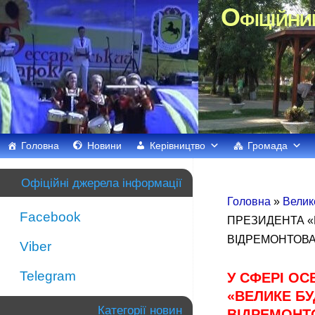
Офіційни
Головна
Новини
Керівництво
Громада
Офіційні джерела інформації
Головна
»
Велик
Facebook
ПРЕЗИДЕНТА «В
ВІДРЕМОНТОВАН
Viber
Telegram
У СФЕРІ ОС
«ВЕЛИКЕ БУ
Категорії новин
ВІДРЕМОНТО