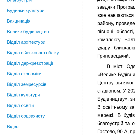
завдяки Програм
Будинки культури
вже навчаються 
Вакцинація
району, проведе
Велике будівництво
півночі област
комплексу "Балт
Відділ архітектури
удару блискавк
Відділ військового обліку
Гриневецький.
Відділ держреєстрації
В місті Од
Відділ економіки
«Велике Будівни
Центру дитячої
Відділ земресурсів
стадіоном. У 20
Відділ культури
Будівництву», зн
Відділ освіти
В освітньому за
мережі. В буді
Відділ соцзахисту
благоустрій та 
Відео
Гастело, 90-А, п