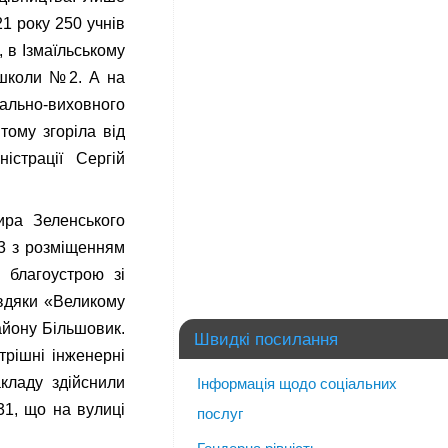
1 року 250 учнів
 в Ізмаїльському
ї школи №2. А на
ально-виховного
тому згоріла від
істрації Сергій
ира Зеленського
33 з розміщенням
 благоустрою зі
авдяки «Великому
району Більшовик.
Швидкі посилання
трішні інженерні
кладу здійснили
Інформація щодо соціальних
31, що на вулиці
послуг