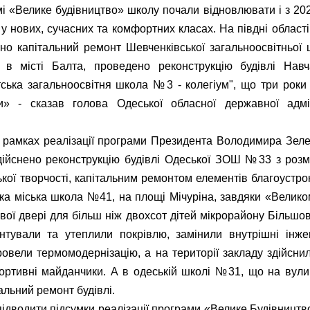
і «Велике будівництво» школу почали відновлювати і з 202
у нових, сучасних та комфортних класах. На півдні області,
но капітальний ремонт Шевченківської загальноосвітньо
і, в місті Балта, проведено реконструкцію будівлі Навч
ська загальноосвітня школа №3 - колегіум", що три роки 
и» - сказав голова Одеської обласної державної адмін
в рамках реалізації програми Президента Володимира Зел
здійснено реконструкцію будівлі Одеської ЗОШ №33 з роз
ької творчості, капітальним ремонтом елементів благоустрою
ка міська школа №41, на площі Мічуріна, завдяки «Велико
свої двері для більш ніж двохсот дітей мікрорайону Більшов
онтували та утеплили покрівлю, замінили внутрішні інже
ровели термомодернізацію, а на території закладу здійснил
ртивні майданчики. А в одеській школі №31, що на вулиц
альний ремонт будівлі.
дводити підсумки реалізації програми «Велике Будівництво