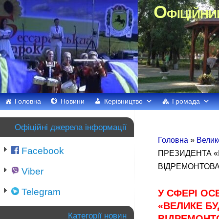
Офіційни
Головна
Новини
Керівництво
Громада
Офіційні джерела інформації
Головна
»
Велик
Facebook
ПРЕЗИДЕНТА «В
ВІДРЕМОНТОВАН
Viber
Telegram
У СФЕРІ ОС
«ВЕЛИКЕ БУ
Категорії новин
ВІДРЕМОНТО