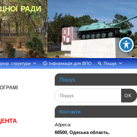
щної ради
дпор. структури
Інформація для ВПО
Пошук
Пошук
РОГРАМІ
OK
Контакти
ДЕНТА
Адреса:
68500, Одеська область,