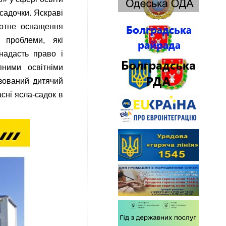
 садочки. Яскраві
амотне оснащення
 проблеми, які
надасть право і
ними освітніми
зований дитячий
сні ясла-садок в