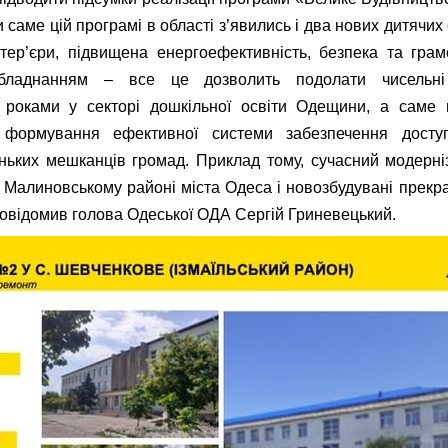
и саме цій програмі в області з’явились і два нових дитячих
нтер’єри, підвищена енергоефективність, безпека та гр
ладнанням – все це дозволить подолати чисельні
 роками у секторі дошкільної освіти Одещини, а саме 
 формування ефективної системи забезпечення доступ
ньких мешканців громад. Приклад тому, сучасний модерні
Малиновському районі міста Одеса і новозбудувані прекра
 повідомив голова Одеської ОДА Сергій Гриневецький.