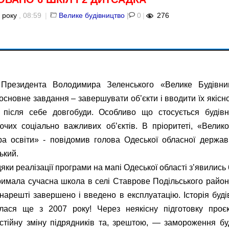
 року
, 08:59
|
Велике будівництво
|
0
|
276
Президента Володимира Зеленського «Велике Будівни
 основне завдання – завершувати об’єкти і вводити їх якісн
після себе довгобуди. Особливо що стосується будів
іючих соціально важливих об’єктів. В пріоритеті, «Велик
а освіти» - повідомив голова Одеської обласної державн
ький.
дяки реалізації програми на мапі Одеської області з’явились 
имала сучасна школа в селі Ставрове Подільського району
 нарешті завершено і введено в експлуатацію. Історія буд
лася ще з 2007 року! Через неякісну підготовку проєк
остійну зміну підрядників та, зрештою, — замороження б