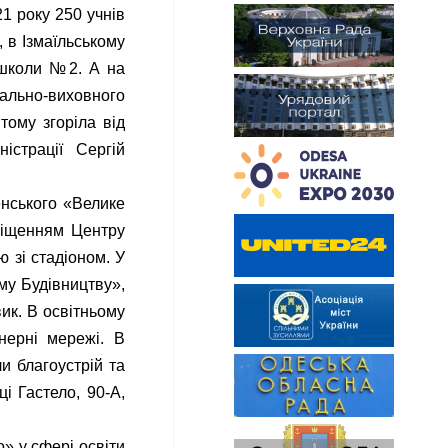
1 року 250 учнів
 в Ізмаїльському
ї школи №2. А на
ально-виховного
тому згоріла від
істрації Сергій
енського «Велике
міщенням Центру
 зі стадіоном. У
му Будівництву»,
ик. В освітньому
нерні мережі. В
и благоустрій та
і Гастело, 90-А,
» у сфері освіти