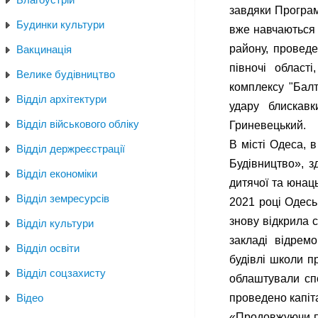
завдяки Програм
Будинки культури
вже навчаються 
району, проведе
Вакцинація
півночі област
Велике будівництво
комплексу "Балт
Відділ архітектури
удару блискавк
Відділ військового обліку
Гриневецький.
В місті Одеса, 
Відділ держреєстрації
Будівництво», 
Відділ економіки
дитячої та юнац
Відділ земресурсів
2021 році Одесь
знову відкрила 
Відділ культури
закладі відрем
Відділ освіти
будівлі школи п
Відділ соцзахисту
облаштували спо
Відео
проведено капіт
«Продовжуючи пі