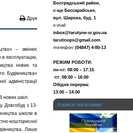
Болградський район,
с-ще Бессарабське,
вул. Широка, буд. 1
Друк
e-mail:
inbox@tarutyne-sr.gov.ua
tarutinops@gmail.com
телефон:
(04847) 4-80-13
цтво» – змінює
о в експлуатацію,
РЕЖИМ РОБОТИ:
ництва нових та
пн-чт:
08:00 – 17:15
ого Будівництва»
п
т:
08:00 – 16:00
ої адміністрації
Обідня перерва:
13:00 – 14:00
6 нових шкіл.
Корисні посилання
. Довгобуд з 13-
івництва школи в
тно-кошторисної
удівництва. Лише