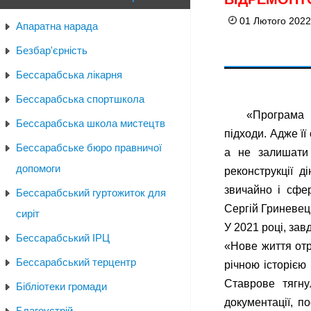
01 Лютого 2022
Апаратна нарада
Безбар'єрність
Бессарабська лікарня
Бессарабська спортшкола
«Програма 
Бессарабська школа мистецтв
підходи. Адже її
Бессарабське бюро правничої
а не залишати 
допомоги
реконструкції д
звичайно і сфер
Бессарабський гуртожиток для
Сергій Гриневец
сиріт
У 2021 році, зав
Бессарабський ІРЦ
«Нове життя отр
Бессарабський терцентр
річною історією
Ставрове тягну
Бібліотеки громади
документації, п
Благоустрій