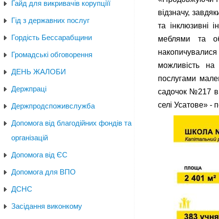
Гайд для викривачів корупціїї
відзначу, завдяк
Гід з державних послуг
та інклюзивні і
Гордість Бессарабщини
меблями та об
накопичувалися
Громадські обговорення
можливість на
ДЕНЬ ЖАЛОБИ
послугами мале
Держпраці
садочок №217 в 
селі Усатове» -
Держпродспоживслужба
Допомога від благодійних фондів та
організацій
Допомога від ЄС
Допомога для ВПО
ДСНС
Засідання виконкому