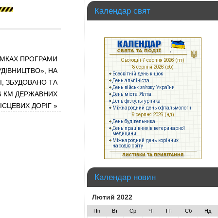
Календар свят
РАМКАХ ПРОГРАМИ
УДІВНИЦТВО», НА
, ЗБУДОВАНО ТА
6 КМ ДЕРЖАВНИХ
МІСЦЕВИХ ДОРІГ
»
Календар новин
Лютий 2022
Пн
Вт
Ср
Чт
Пт
Сб
Нд