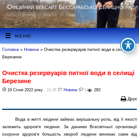
Офіційний вебсайт Бессарабської селищної ради
МЕНЮ
Головна
»
Новини
» Очистка резервуарів питної води в селищі
Березине
Очистка резервуарів питної води в селищі
Березине
19 Січня 2022 року
, 15:38
|
Новини
|
0
|
282
Друк
Вода в житті людини займає вирішальну роль, від її якості
залежить здоров’я людини. За даними Всесвітньої організації
охорони здоров’я більшість хвороб людини виникає саме від