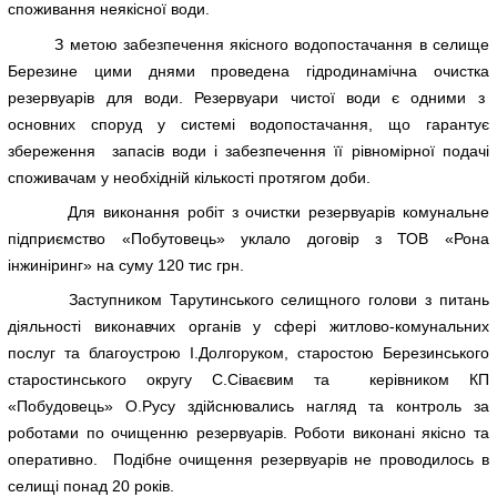
споживання неякісної води.
З метою забезпечення якісного водопостачання в селище
Березине цими днями проведена гідродинамічна очистка
резервуарів для води. Резервуари чистої води є одними з
основних споруд у системі водопостачання, що гарантує
збереження запасів води і забезпечення її рівномірної подачі
споживачам у необхідній кількості протягом доби.
Для виконання робіт з очистки резервуарів комунальне
підприємство «Побутовець» уклало договір з ТОВ «Рона
інжиніринг» на суму 120 тис грн.
Заступником Тарутинського селищного голови з питань
діяльності виконавчих органів у сфері житлово-комунальних
послуг та благоустрою І.Долгоруком, старостою Березинського
старостинського округу С.Сіваєвим та керівником КП
«Побудовець» О.Русу здійснювались нагляд та контроль за
роботами по очищенню резервуарів. Роботи виконані якісно та
оперативно. Подібне очищення резервуарів не проводилось в
селищі понад 20 років.