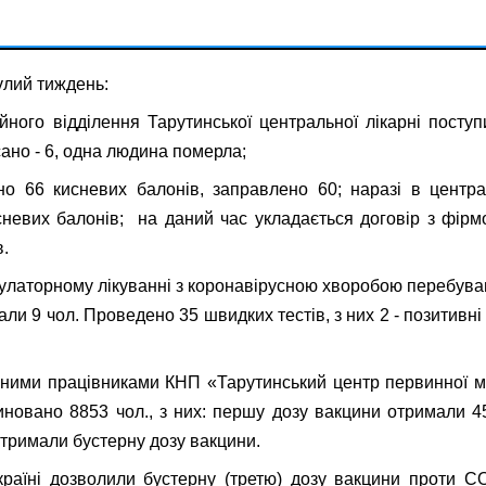
й тиждень:
ійного відділення Тарутинської центральної лікарні посту
ано - 6, одна людина померла;
но 66 кисневих балонів, заправлено 60; наразі в центра
невих балонів; на даний час укладається договір з фірм
ів.
рному лікуванні з коронавірусною хворобою перебувають
али 9 чол. Проведено 35 швидких тестів, з них 2 - позитивні
працівниками КНП «Тарутинський центр первинної мед
новано 8853 чол., з них: першу дозу вакцини отримали 45
отримали бустерну дозу вакцини.
дозволили бустерну (третю) дозу вакцини проти COV