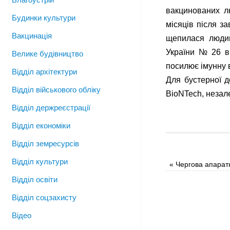
вакцинованих л
Будинки культури
місяців після з
Вакцинація
щепилася людин
України № 26 в
Велике будівництво
посилює імунну в
Відділ архітектури
Для бустерної д
Відділ військового обліку
BioNTech, незал
Відділ держреєстрації
Відділ економіки
Відділ земресурсів
Відділ культури
«
Чергова апарат
Відділ освіти
Відділ соцзахисту
Відео