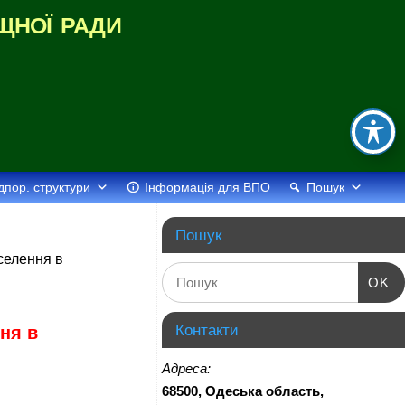
щної ради
дпор. структури
Інформація для ВПО
Пошук
Пошук
селення в
OK
Контакти
ня в
Адреса:
68500, Одеська область,