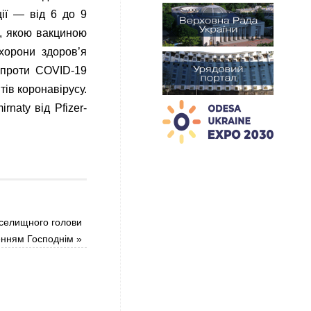
ії — від 6 до 9
о, якою вакциною
хорони здоров’я
 проти COVID-19
тів коронавірусу.
naty від Pfizer-
 селищного голови
нням Господнім
»