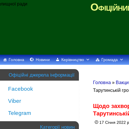
Офіційни
Головна
Новини
Керівництво
Громада
Офіційні джерела інформації
Головна
»
Вакци
Facebook
Тарутинській гро
Viber
Щодо захвор
Telegram
Тарутинській
17 Січня 2022 
Категорії новин