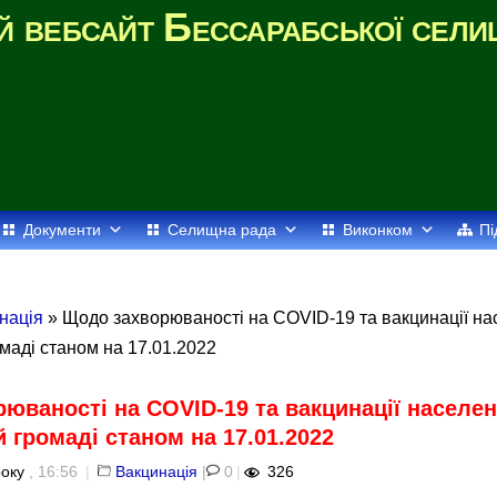
й вебсайт Бессарабської сели
Документи
Селищна рада
Виконком
Пі
нація
» Щодо захворюваності на COVID-19 та вакцинації на
маді станом на 17.01.2022
юваності на COVID-19 та вакцинації населен
 громаді станом на 17.01.2022
року
, 16:56
|
Вакцинація
|
0
|
326