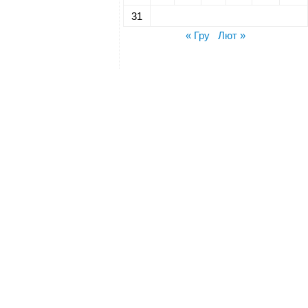
31
« Гру
Лют »