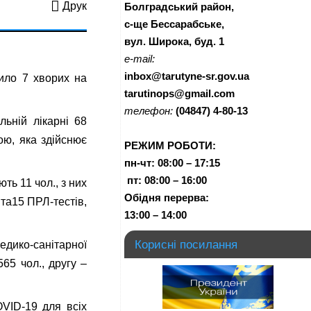
Друк
Болградський район,
с-ще Бессарабське,
вул. Широка, буд. 1
e-mail:
inbox@tarutyne-sr.gov.ua
пило 7 хворих на
tarutinops@gmail.com
телефон:
(04847) 4-80-13
льній лікарні 68
ою, яка здійснює
РЕЖИМ РОБОТИ:
пн-чт:
08:00 – 17:15
п
т:
08:00 – 16:00
 11 чол., з них
Обідня перерва:
 та15 ПРЛ-тестів,
13:00 – 14:00
Корисні посилання
ико-санітарної
65 чол., другу –
ID-19 для всіх