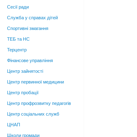
Сесії ради
Служба у справах дітей
Спортивні змагання
ТЕБ та НС
Терцентр
Фінансове управління
Центр зайнятості
Центр первинної медицини
Центр пробації
Центр профрозвитку педагогів
Центр соціальних служб
ЦНАП
Школи громади