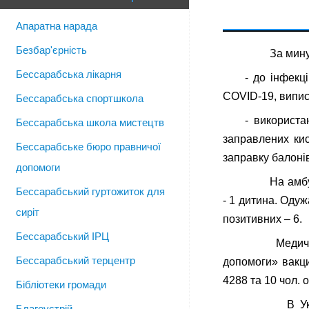
Апаратна нарада
Безбар'єрність
За минули
Бессарабська лікарня
- до інфекц
COVID-19, випис
Бессарабська спортшкола
- використа
Бессарабська школа мистецтв
заправлених кис
Бессарабське бюро правничої
заправку балон
допомоги
На амбулато
Бессарабський гуртожиток для
- 1 дитина. Одуж
сиріт
позитивних – 6.
Бессарабський ІРЦ
Медичними 
Бессарабський терцентр
допомоги» вакци
4288 та 10 чол. 
Бібліотеки громади
В Україні 
Благоустрій