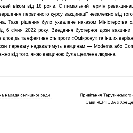
юдей віком від 18 років. Оптимальний термін ревакцинац
авершення первинного курсу вакцинації незалежно від тог
а. Таке рішення було ухвалене наказом Міністерства о
ід 6 січня 2022 року. Введення бустерної дози вакцини
ідповідь та ефективність проти «Омікрону» та інших варіан
ози перевагу надаватимуть вакцинам — Moderna або Comir
ежно від того, якою вакциною була щеплена людина.
на нарада селищної ради
Привітання Тарутинського
Сави ЧЕРНЄВА з Хреще