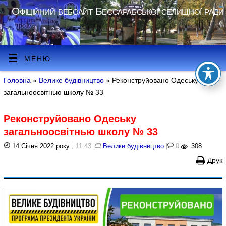
Офіційний вебсайт Бессарабської селищної ради
МЕНЮ
Головна
»
Велике будівництво
» Реконструйовано Одеську
загальноосвітнью школу № 33
Реконструйовано Одеську
загальноосвітнью школу № 33
14 Січня 2022 року
, 11:43
|
Велике будівництво
|
0
|
308
Друк