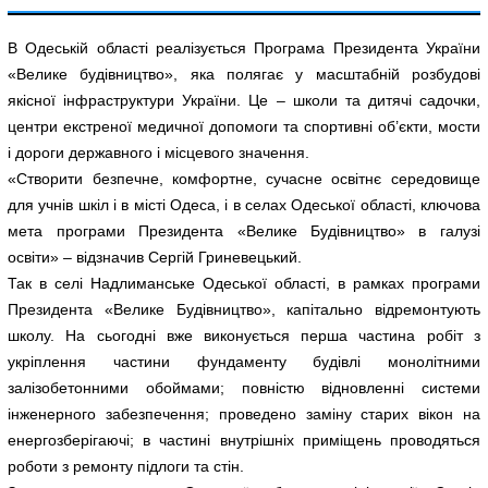
В Одеській області реалізується Програма Президента України
«Велике будівництво», яка полягає у масштабній розбудові
якісної інфраструктури України. Це – школи та дитячі садочки,
центри екстреної медичної допомоги та спортивні об’єкти, мости
і дороги державного і місцевого значення.
«Створити безпечне, комфортне, сучасне освітнє середовище
для учнів шкіл і в місті Одеса, і в селах Одеської області, ключова
мета програми Президента «Велике Будівництво» в галузі
освіти» – відзначив Сергій Гриневецький.
Так в селі Надлиманське Одеської області, в рамках програми
Президента «Велике Будівництво», капітально відремонтують
школу. На сьогодні вже виконується перша частина робіт з
укріплення частини фундаменту будівлі монолітними
залізобетонними обоймами; повністю відновленні системи
інженерного забезпечення; проведено заміну старих вікон на
енергозберігаючі; в частині внутрішніх приміщень проводяться
роботи з ремонту підлоги та стін.