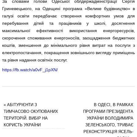
За словами голови Одеської облдержадміністрації Сергія
Гриневецького, на Одещині програма «Велике будівництво» в
галузі освіти передбачає створення комфортних умов для
перебування дітей та працівників у школі, досягнення
максимальної ефективності використання енергоресурсів,
скорочення споживання енергоносіїв, заощадження бюджетних
коштів, зменшення до мінімального рівня витрат на послуги з
електропостачання, покращення зовнішнього вигляду приміщень
та рівня надання освітніх послуг.
https://fb.watch/a0vF_j1pXN/
«
АБІТУРІЄНТИ З
В ОДЕСІ, В РАМКАХ
ТИМЧАСОВО ОКУПОВАНИХ
ПРОГРАМИ ПРЕЗИДЕНТА
ТЕРИТОРІЙ. ВИБІР НА
УКРАЇНИ ВОЛОДИМИРА
КОРИСТЬ УКРАЇНИ
ЗЕЛЕНСЬКОГО, ТРИВАЄ
РЕКОНСТРУКЦІЯ ЯСЕЛЬ-