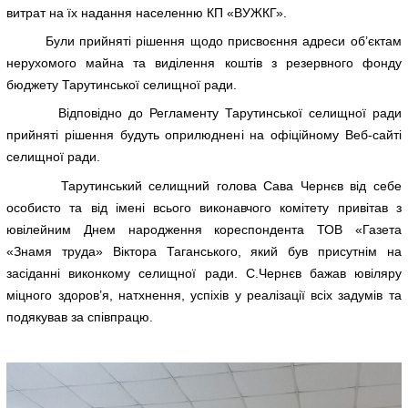
витрат на їх надання населенню КП «ВУЖКГ».
Були прийняті рішення щодо присвоєння адреси об’єктам
нерухомого майна та виділення коштів з резервного фонду
бюджету Тарутинської селищної ради.
Відповідно до Регламенту Тарутинської селищної ради
прийняті рішення будуть оприлюднені на офіційному Веб-сайті
селищної ради.
Тарутинський селищний голова Сава Чернєв від себе
особисто та від імені всього виконавчого комітету привітав з
ювілейним Днем народження кореспондента ТОВ «Газета
«Знамя труда» Віктора Таганського, який був присутнім на
засіданні виконкому селищної ради. С.Чернєв бажав ювіляру
міцного здоров’я, натхнення, успіхів у реалізації всіх задумів та
подякував за співпрацю.