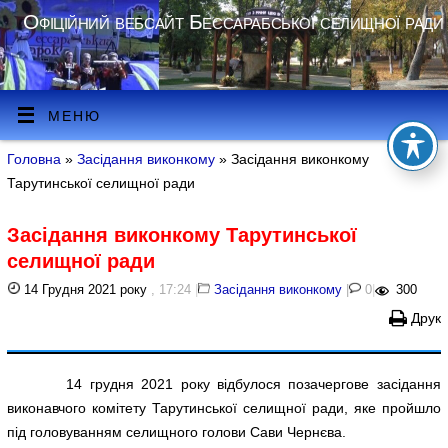
Офіційний вебсайт Бессарабської селищної ради
МЕНЮ
Головна
»
Засідання виконкому
» Засідання виконкому
Тарутинської селищної ради
Засідання виконкому Тарутинської
селищної ради
14 Грудня 2021 року
, 17:24
|
Засідання виконкому
|
0
|
300
Друк
14 грудня 2021 року відбулося позачергове засідання
виконавчого комітету Тарутинської селищної ради, яке пройшло
під головуванням селищного голови Сави Чернєва.