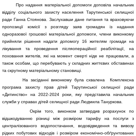
Про надання матеріальної допомоги доповіла начальник
відділу соціального захисту населення Тарутинської селищної
ради Ганна Стоянова. Заслухавши дане питання та враховуючи
пропозиції комісії з розгляду заяв громадян із надання
одноразової грошової матеріальної допомоги, члени виконкому
прийняли рішення надати допомогу 16 жителям громади на
лікування та проведення післяопераційної реабілітації, на
поховання жителів, які на момент смерті ніде не працювали, а
також особам, що перебувають у складних життєвих обставинах
та скрутному матеріальному становищі.
На засіданні виконкому була схвалена Комплексна
програма захисту прав дітей Тарутинської селищної ради
«Дитинство» на 2022-2024 роки, яку представила начальник
служби у справах дітей селищної ради Людмила Тануркова.
Окрім того, виконком затвердив розрахунок по
відшкодуванню різниці між розміром тарифу на послуги з
централізованого водопостачання, водовідведення та вивозу
рідких побутових відходів і розміром економічно-обґрунтованих