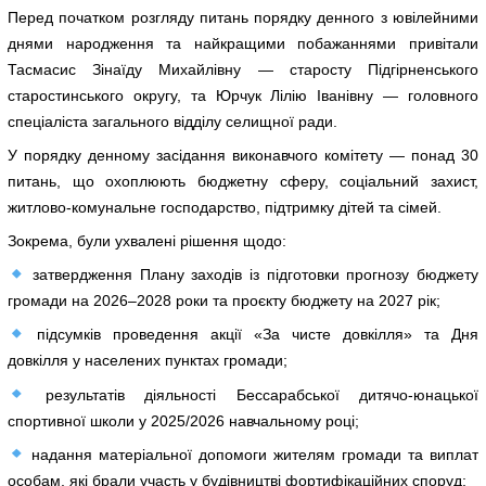
Перед початком розгляду питань порядку денного з ювілейними
днями народження та найкращими побажаннями привітали
Тасмасис Зінаїду Михайлівну — старосту Підгірненського
старостинського округу, та Юрчук Лілію Іванівну — головного
спеціаліста загального відділу селищної ради.
У порядку денному засідання виконавчого комітету — понад 30
питань, що охоплюють бюджетну сферу, соціальний захист,
житлово-комунальне господарство, підтримку дітей та сімей.
Зокрема, були ухвалені рішення щодо:
затвердження Плану заходів із підготовки прогнозу бюджету
громади на 2026–2028 роки та проєкту бюджету на 2027 рік;
підсумків проведення акції «За чисте довкілля» та Дня
довкілля у населених пунктах громади;
результатів діяльності Бессарабської дитячо-юнацької
спортивної школи у 2025/2026 навчальному році;
надання матеріальної допомоги жителям громади та виплат
особам, які брали участь у будівництві фортифікаційних споруд;