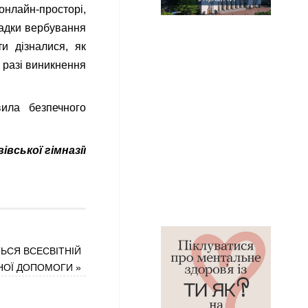
онлайн-просторі,
падки вербування
ти дізналися, як
у разі виникнення
ила безпечного
вської гімназії
ТЬСЯ ВСЕСВІТНІЙ
ЧНОЇ ДОПОМОГИ
»