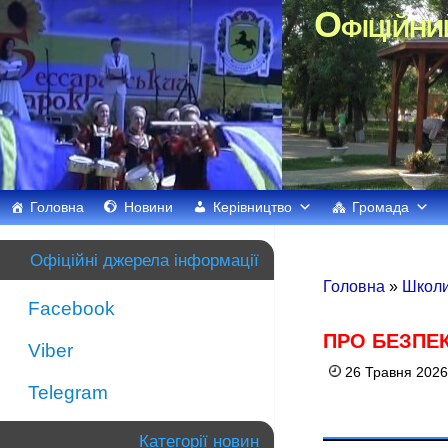
Офіційни
Головна
Новини
Керівництво
Громада
Офіційні джерела інформації
Головна
»
Школи
Facebook
ПРО БЕЗПЕК
Viber
26 Травня 2026
Telegram
Категорії новин