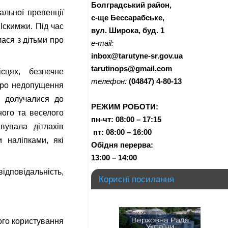
Болградський район,
альної превенції
с-ще Бессарабське,
Іскимжи. Під час
вул. Широка, буд. 1
лася з дітьми про
e-mail:
inbox@tarutyne-sr.gov.ua
tarutinops@gmail.com
сцях, безпечне
телефон:
(04847) 4-80-13
про недопущення
о долучалися до
РЕЖИМ РОБОТИ:
ого та веселого
пн-чт:
08:00 – 17:15
вувала дітлахів
п
т:
08:00 – 16:00
 наліпками, які
Обідня перерва:
13:00 – 14:00
відповідальність,
Корисні посилання
житті.
ного користування