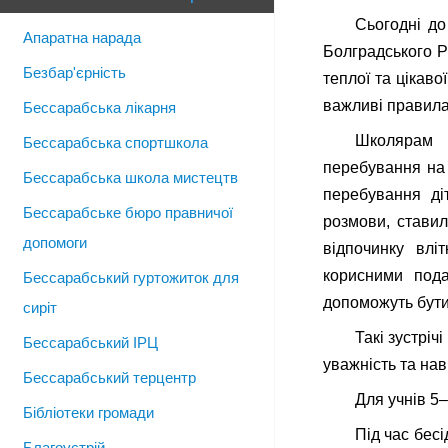
Сьогодні до
Апаратна нарада
Болградського Р
Безбар'єрність
теплої та цікаво
важливі правила 
Бессарабська лікарня
Школярам 
Бессарабська спортшкола
перебування на
Бессарабська школа мистецтв
перебування ді
Бессарабське бюро правничої
розмови, стави
допомоги
відпочинку влі
корисними пода
Бессарабський гуртожиток для
допоможуть бути
сиріт
Такі зустріч
Бессарабський ІРЦ
уважність та
Бессарабський терцентр
Для учнів 5–
Бібліотеки громади
Під час бесі
Благоустрій