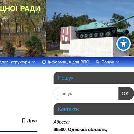
щної ради
дпор. структури
Інформація для ВПО
Пошук
Пошук
OK
Контакти
Друк
Адреса:
68500, Одеська область,