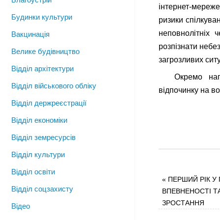
інтернет-мереже
Будинки культури
ризики спілкува
неповнолітніх ч
Вакцинація
розпізнати небез
Велике будівництво
загрозливих ситу
Відділ архітектури
Окремо нап
Відділ військового обліку
відпочинку на в
Відділ держреєстрації
Відділ економіки
Відділ земресурсів
Відділ культури
Відділ освіти
«
ПЕРШИЙ РІК У 
Відділ соцзахисту
ВПЕВНЕНОСТІ Т
ЗРОСТАННЯ
Відео