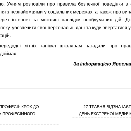
ю. Учням розповіли про правила безпечної поведінки в 
ння з незнайомцями у соціальних мережах, а також про ви
ерез інтернет та можливі наслідки необдуманих дій. Ді
пеку, убезпечити свої персональні дані та куди звертатися 
ацій.
ередодні літніх канікул школярам нагадали про прав
одоймах.
За інформацією Ярославі
ПРОФЕСІЇ: КРОК ДО
27 ТРАВНЯ ВІДЗНАЧАЄ
А ПРОФЕСІЙНОГО
ДЕНЬ ЕКСТРЕНОЇ МЕДИ