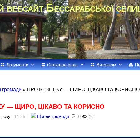
й вебсайт Бессарабської сели
Документи
Селищна рада
Виконком
Пі
 громади
» ПРО БЕЗПЕКУ — ЩИРО, ЦІКАВО ТА КОРИСНО
У — ЩИРО, ЦІКАВО ТА КОРИСНО
 року
, 14:55
|
Школи громади
|
0
|
18