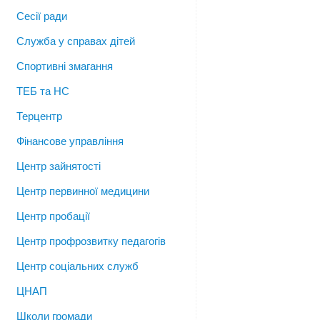
Сесії ради
Служба у справах дітей
Спортивні змагання
ТЕБ та НС
Терцентр
Фінансове управління
Центр зайнятості
Центр первинної медицини
Центр пробації
Центр профрозвитку педагогів
Центр соціальних служб
ЦНАП
Школи громади