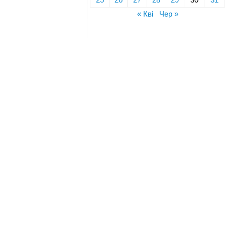
« Кві
Чер »