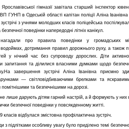
 Ярославівської гімназії завітала старший інспектор ювен
ВП ГУНП в Одеській області капітан поліції Аліна Іванівна 
ї зустрічі з учнями молодших класів поліцейська поспілкува
безпечної поведінки напередодні літніх канікул.
нагадали про правила поведінки у громадських мі
 водоймах, дотримання правил дорожнього руху, а також 
тей у нічний час без супроводу дорослих. Діти активн
ли запитання та ділилися власними думками щодо безпечн
тку.На завершення зустрічі Аліна Іванівна приємно зди
рунками — світловідбиваючими брелками та яскравими
 помітнішими та безпечнішими на дорозі.
і не лише дарують дітям гарний настрій, а й формують у них 
 навички безпечної поведінки у повсякденному 
9 класів відбулася змістовна профілактична зустріч.
ди з підлітками особливу увагу було приділено темі безпеч