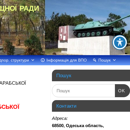
щної ради
дпор. структури
Інформація для ВПО
Пошук
Пошук
САРАБСЬКОЇ
OK
Контакти
БСЬКОЇ
Адреса:
68500, Одеська область,