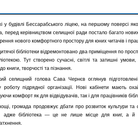
і у будівлі Бессарабського ліцею, на першому поверсі як
ка, перед керівництвом селищної ради постало багато нови
орення нового комфортного простору для юних читачів і прац
дитячої бібліотеки відремонтовано два приміщення по просп
ліотекою. Тут створено сучасні, світлі та затишні умови
до книги, творчості та пізнання.
кий селищний голова Сава Чернєв оглянув підготовлен
у роботу підрядної організації. Нові кабінети мають ох
уючи комфорт як для відвідувачів, так і для працівників бібл
ощі, громада продовжує дбати про розвиток культури та 
, адже бібліотека — це не лише місце для книг, а й 
натхнення.