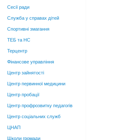
Сесії ради
Служба у справах дітей
Спортивні змагання
ТЕБ та НС
Терцентр
Фінансове управління
Центр зайнятості
Центр первинної медицини
Центр пробації
Центр профрозвитку педагогів
Центр соціальних служб
ЦНАП
Школи громади