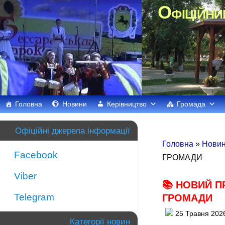
Офіційни
Головна
Новини
Керівництво
Громада
Офіційні джерела інформації
Головна
»
Нови
Facebook
ГРОМАДИ
Viber
📚 НОВИЙ П
Telegram
ГРОМАДИ
25 Травня 202
Категорії новин