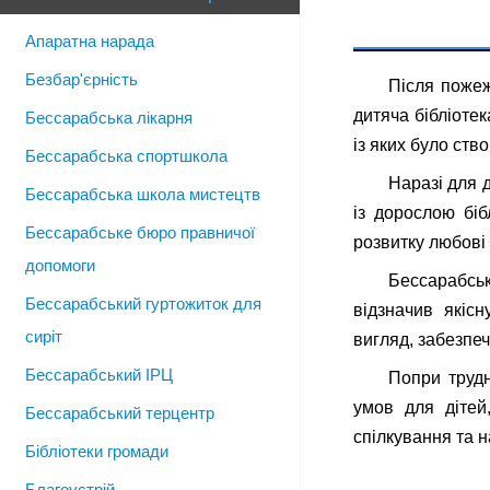
Апаратна нарада
Безбар'єрність
Після пожеж
дитяча бібліоте
Бессарабська лікарня
із яких було ств
Бессарабська спортшкола
Наразі для 
Бессарабська школа мистецтв
із дорослою біб
Бессарабське бюро правничої
розвитку любові 
допомоги
Бессарабсь
Бессарабський гуртожиток для
відзначив якісн
сиріт
вигляд, забезпеч
Бессарабський ІРЦ
Попри трудн
умов для дітей
Бессарабський терцентр
спілкування та 
Бібліотеки громади
Благоустрій