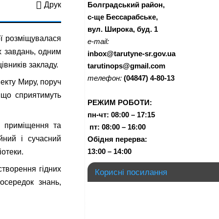
Болградський район,
Друк
с-ще Бессарабське,
вул. Широка, буд. 1
ої розміщувалася
e-mail:
х завдань, одним
inbox@tarutyne-sr.gov.ua
івників закладу.
tarutinops@gmail.com
телефон:
(04847) 4-80-13
екту Миру, поруч
, що сприятимуть
РЕЖИМ РОБОТИ:
пн-чт:
08:00 – 17:15
і приміщення та
п
т:
08:00 – 16:00
айний і сучасний
Обідня перерва:
13:00 – 14:00
іотеки.
створення гідних
Корисні посилання
осередок знань,