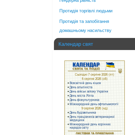
Гендерна рівність
Протидія торгівлі людьми
Протидія та запобігання
домашньому насильству
Календар свят