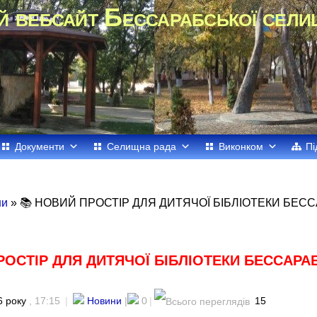
й вебсайт Бессарабської сели
Документи
Селищна рада
Виконком
Пі
ни
» 📚 НОВИЙ ПРОСТІР ДЛЯ ДИТЯЧОЇ БІБЛІОТЕКИ БЕС
РОСТІР ДЛЯ ДИТЯЧОЇ БІБЛІОТЕКИ БЕССАРА
6 року
, 17:15
|
Новини
|
0
|
15