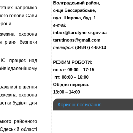
Болградський район,
тетних напрямків
с-ще Бессарабське,
ного голови Сави
вул. Широка, буд. 1
орони.
e-mail:
inbox@tarutyne-sr.gov.ua
ожежна охорона
tarutinops@gmail.com
м рівня безпеки
телефон:
(04847) 4-80-13
СНС працює над
РЕЖИМ РОБОТИ:
йвіддаленішому
пн-чт:
08:00 – 17:15
п
т:
08:00 – 16:00
Обідня перерва:
 важливі рішення
13:00 – 14:00
пожежна охорона
стки будівлі для
Корисні посилання
ького районного
Одеській області