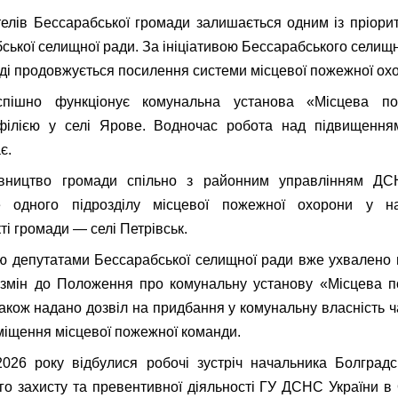
елів Бессарабської громади залишається одним із пріори
ської селищної ради. За ініціативою Бессарабського селищ
ді продовжується посилення системи місцевої пожежної ох
спішно функціонує комунальна установа «Місцева п
ілією у селі Ярове. Водночас робота над підвищення
є.
івництво громади спільно з районним управлінням Д
 одного підрозділу місцевої пожежної охорони у на
ті громади — селі Петрівськ.
ю депутатами Бессарабської селищної ради вже ухвалено
змін до Положення про комунальну установу «Місцева 
акож надано дозвіл на придбання у комунальну власність ча
іщення місцевої пожежної команди.
026 року відбулися робочі зустріч начальника Болградс
ого захисту та превентивної діяльності ГУ ДСНС України в 