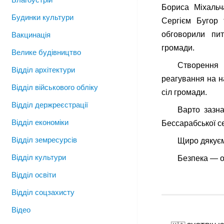
Бориса Міхаль
Будинки культури
Сергієм Бугор 
обговорили пит
Вакцинація
громади.
Велике будівництво
Створення 
Відділ архітектури
реагування на н
Відділ військового обліку
сіл громади.
Відділ держреєстрації
Варто зазна
Відділ економіки
Бессарабської с
Відділ земресурсів
Щиро дякуєм
Відділ культури
Безпека — о
Відділ освіти
Відділ соцзахисту
Відео