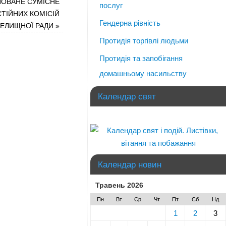
АНОВАНЕ СУМІСНЕ
послуг
ТІЙНИХ КОМІСІЙ
Гендерна рівність
 СЕЛИЩНОЇ РАДИ
»
Протидія торгівлі людьми
Протидія та запобігання
домашньому насильству
Календар свят
Календар новин
Травень 2026
Пн
Вт
Ср
Чт
Пт
Сб
Нд
1
2
3