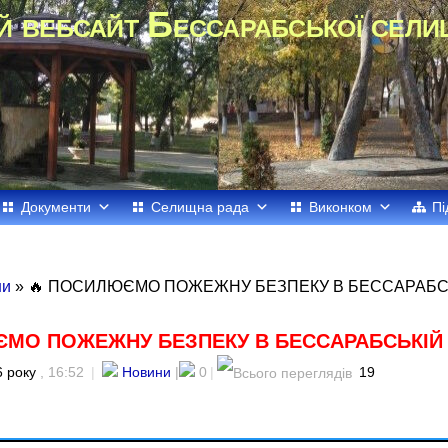
й вебсайт Бессарабської сели
Документи
Селищна рада
Виконком
Пі
ни
» 🔥 ПОСИЛЮЄМО ПОЖЕЖНУ БЕЗПЕКУ В БЕССАРАБС
ЄМО ПОЖЕЖНУ БЕЗПЕКУ В БЕССАРАБСЬКІЙ
 року
, 16:52
|
Новини
|
0
|
19