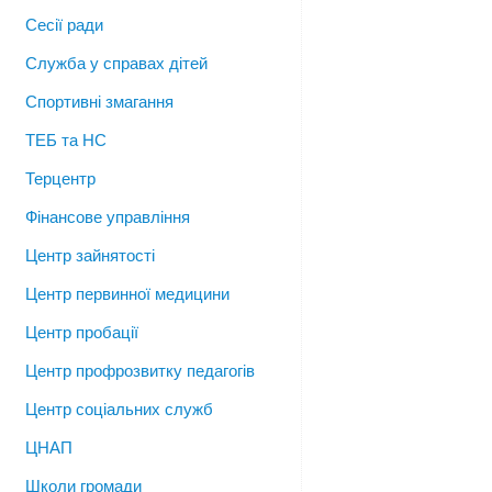
Сесії ради
Служба у справах дітей
Спортивні змагання
ТЕБ та НС
Терцентр
Фінансове управління
Центр зайнятості
Центр первинної медицини
Центр пробації
Центр профрозвитку педагогів
Центр соціальних служб
ЦНАП
Школи громади