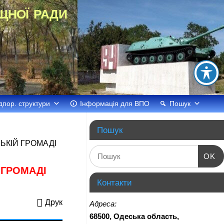
щної ради
дпор. структури
Інформація для ВПО
Пошук
Пошук
ЬКІЙ ГРОМАДІ
OK
 ГРОМАДІ
Контакти
Друк
Адреса:
68500, Одеська область,