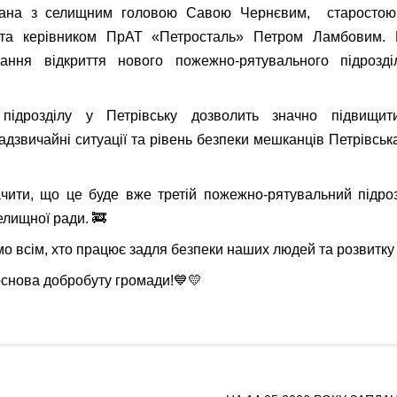
чана з селищним головою Савою Чернєвим, старостою 
та керівником ПрАТ «Петросталь» Петром Ламбовим. П
ання відкриття нового пожежно-рятувального підрозді
підрозділу у Петрівську дозволить значно підвищити
адзвичайні ситуації та рівень безпеки мешканців Петрівськ
чити, що це буде вже третій пожежно-рятувальний підроз
елищної ради. 🚒
о всім, хто працює задля безпеки наших людей та розвитку
снова добробуту громади!💙💛