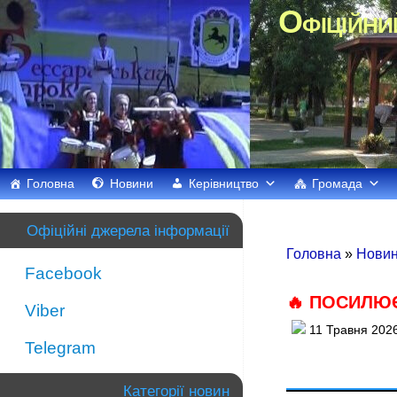
Офіційни
Головна
Новини
Керівництво
Громада
Офіційні джерела інформації
Головна
»
Нови
Facebook
🔥 ПОСИЛЮ
Viber
11 Травня 2026
Telegram
Категорії новин