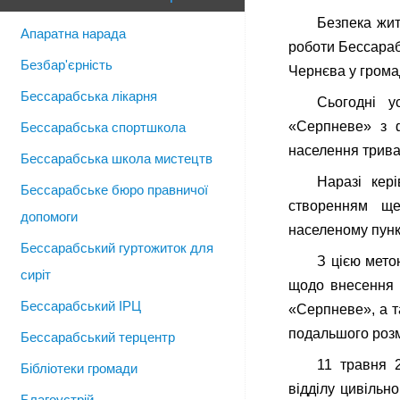
Безпека жит
Апаратна нарада
роботи Бессараб
Безбар'єрність
Чернєва у грома
Бессарабська лікарня
Сьогодні у
«Серпневе» з ф
Бессарабська спортшкола
населення трива
Бессарабська школа мистецтв
Наразі кер
Бессарабське бюро правничої
створенням ще
допомоги
населеному пунк
Бессарабський гуртожиток для
З цією мето
сиріт
щодо внесення 
Бессарабський ІРЦ
«Серпневе», а т
подальшого розм
Бессарабський терцентр
11 травня 2
Бібліотеки громади
відділу цивільн
Благоустрій