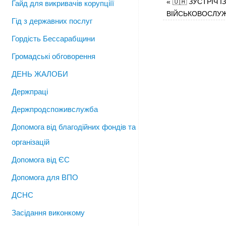
«
🇺🇦 ЗУСТРІЧ ІЗ
Гайд для викривачів корупціїї
ВІЙСЬКОВОСЛУ
Гід з державних послуг
Гордість Бессарабщини
Громадські обговорення
ДЕНЬ ЖАЛОБИ
Держпраці
Держпродспоживслужба
Допомога від благодійних фондів та
організацій
Допомога від ЄС
Допомога для ВПО
ДСНС
Засідання виконкому