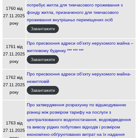
потребує житла для тимчасового проживання з
1760 від
фонду житла, призначеного для тимчасового
27.11.2025
проживання внутрішньо переміщених осіб
року
Завантажити
Про присвоєння адреси об’єкту нерухомого майна –
1761 від
житловому будинку *** *** ***
27.11.2025
Завантажити
року
Про присвоєння адреси об’єкту нерухомого майна-
1762 від
нежитловій
27.11.2025
Завантажити
року
Про затвердження розрахунку по відшкодуванню
різниці між розміром тарифу на послуги з
централізованого водопостачання, водовідведення
1763 від
та вивозу рідких побутових відходів і розміром
27.11.2025
економічно-обґрунтованих витрат на їх надання
року