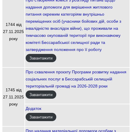
надання допомоги для вирішення житлового
питання окремим категоріям внутрішньо
переміщених осіб (учасники бойових дій, особи з
1744 від
інвалідністю внаслідок війни), що проживали на
27.11.2025
тимчасово окупованій території при виконавчому
року
комітеті Бессарабської селищної ради та
затвердження положення про її роботу
Завантажити
Про схвалення проєкту Програми розвитку надання
соціальних послуг в Бессарабській селищній
територіальній громаді на 2026-2028 роки
1745 від
Завантажити
27.11.2025
року
Додаток
Завантажити
Про надання матеріальної допомоги особам з