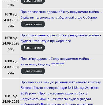
Завантажити
року
Про присвоєння адреси об’єкту нерухомого майна –
1678 від
будівлям та спорудам амбулаторії с-ще Соборне
24.09.2025
Завантажити
року
Про присвоєння адреси об’єкту нерухомого майна -
1679 від
будівлі інтернату с-ще Серпневе
24.09.2025
Завантажити
року
Про зміну адреси об’єкту нерухомого майна –
1680 від
житловому будинку *** *** ***
24.09.2025
Завантажити
року
Про внесення змін до рішення виконавчого комітету
Бессарабської селищної ради №1431 від 24 квітня
2025 року «Про присвоєння адреси об’єкту
1681 від
нерухомого майна-нежитловій будівлі (підвал
24.09.2025
лабораторії) Болградської районної державної