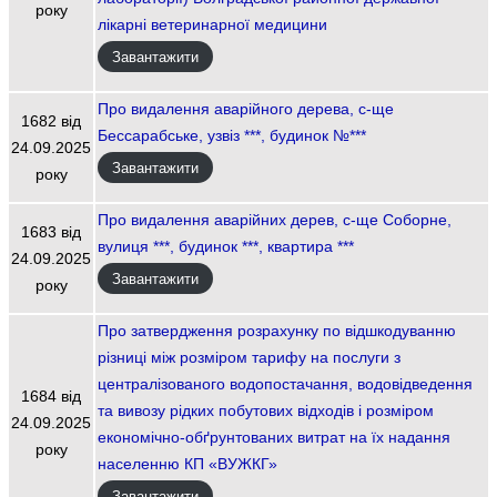
року
лікарні ветеринарної медицини
Завантажити
Про видалення аварійного дерева, с-ще
1682 від
Бессарабське, узвіз ***, будинок №***
24.09.2025
Завантажити
року
Про видалення аварійних дерев, с-ще Соборне,
1683 від
вулиця ***, будинок ***, квартира ***
24.09.2025
Завантажити
року
Про затвердження розрахунку по відшкодуванню
різниці між розміром тарифу на послуги з
централізованого водопостачання, водовідведення
1684 від
та вивозу рідких побутових відходів і розміром
24.09.2025
економічно-обґрунтованих витрат на їх надання
року
населенню КП «ВУЖКГ»
Завантажити