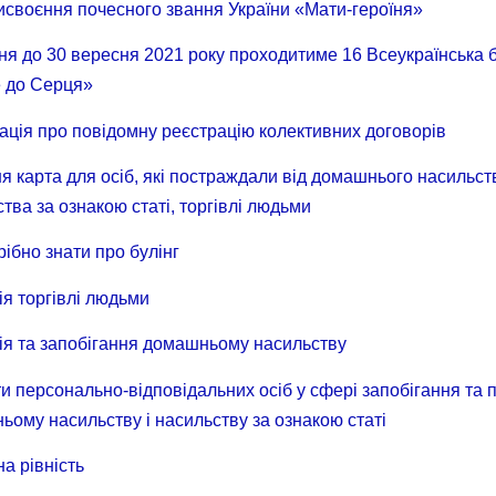
исвоєння почесного звання України «Мати-героїня»
тня до 30 вересня 2021 року проходитиме 16 Всеукраїнська б
 до Серця»
ація про повідомну реєстрацію колективних договорів
 карта для осіб, які постраждали від домашнього насильст
тва за ознакою статі, торгівлі людьми
ібно знати про булінг
я торгівлі людьми
ія та запобігання домашньому насильству
и персонально-відповідальних осіб у сфері запобігання та п
ому насильству і насильству за ознакою статі
а рівність