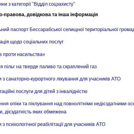
ини з категорії "Відділ соцзахисту"
-правова, довідкова та інша інформація
ьний паспорт Бессарабської селищної територіальної грома
ація щодо соціальних послуг
в проти насильства»
 пільг на тверде паливо та скраплений газ
 з санаторно-курортного лікування для учасників АТО
таційні послуги для дітей з інвалідністю
ння опіки та піклування над повнолітніми недієздатними ос
, дієздатність яких обмежена
 з психологічної реабілітації для учасників АТО