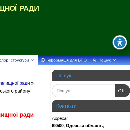
щної ради
дпор. структури
Інформація для ВПО
Пошук
Пошук
 селищної ради
»
OK
дського району
Контакти
лищної ради
Адреса:
68500, Одеська область,