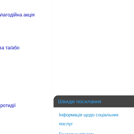
лагодійна акція
ва та/або
Швидкі посилання
ротидії
Інформація щодо соціальних
послуг