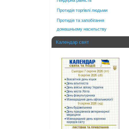
Гендерна рівність
Протидія торгівлі людьми
Протидія та запобігання
домашньому насильству
Календар свят