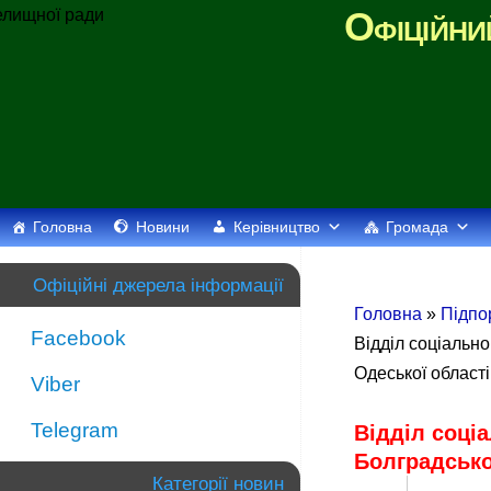
Офіційни
Головна
Новини
Керівництво
Громада
Офіційні джерела інформації
Головна
»
Підпо
Facebook
Відділ соціальн
Одеської області
Viber
Telegram
Відділ соці
Болградсько
Категорії новин