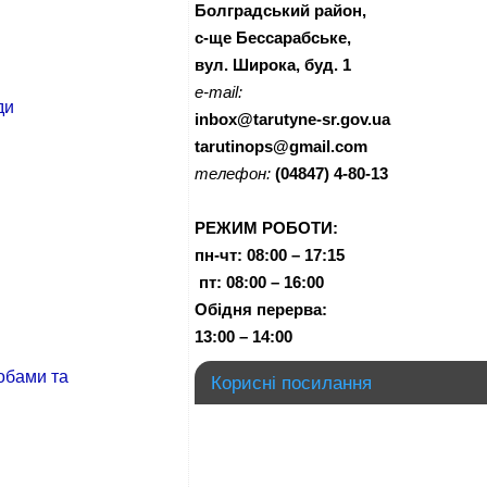
Болградський район,
с-ще Бессарабське,
вул. Широка, буд. 1
e-mail:
ди
inbox@tarutyne-sr.gov.ua
tarutinops@gmail.com
телефон:
(04847) 4-80-13
РЕЖИМ РОБОТИ:
пн-чт:
08:00 – 17:15
п
т:
08:00 – 16:00
Обідня перерва:
13:00 – 14:00
обами та
Корисні посилання