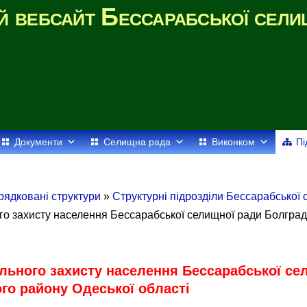
й вебсайт Бессарабської сели
Документи
Селищна рада
Виконком
Пі
рядковані структури
»
Структурні підрозділи Бессарабської
ого захисту населення Бессарабської селищної ради Болгра
ального захисту населення Бессарабської се
го району Одеської області