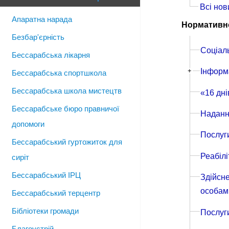
Всі нов
Апаратна нарада
Нормативно
Безбар'єрність
Соціал
Бессарабська лікарня
+
Інформ
Бессарабська спортшкола
Бессарабська школа мистецтв
«16 дні
Бессарабське бюро правничої
Надання
допомоги
Послуги
Бессарабський гуртожиток для
Реабілі
сиріт
Бессарабський ІРЦ
Здійсне
особами
Бессарабський терцентр
Бібліотеки громади
Послуги
Благоустрій