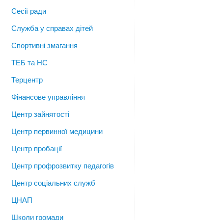
Сесії ради
Служба у справах дітей
Спортивні змагання
ТЕБ та НС
Терцентр
Фінансове управління
Центр зайнятості
Центр первинної медицини
Центр пробації
Центр профрозвитку педагогів
Центр соціальних служб
ЦНАП
Школи громади