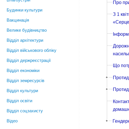
Про пр
Будинки культури
З 1 кві
Вакцинація
«Серце
Велике будівництво
Інформ
Відділ архітектури
Дорожня
Відділ військового обліку
насильс
Відділ держреєстрації
Що потр
Відділ економіки
+
Протиді
Відділ земресурсів
+
Протид
Відділ культури
Відділ освіти
Контакт
домашнь
Відділ соцзахисту
Відео
+
Гендерн