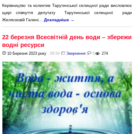
Керівництво та колектив Тарутинської селищної ради висловлює
щирі співчуття депутату Тарутинської селищної ради
Желясковій Галині…
Докладніше
→
22 березня Всесвітній день води – збережи
водні ресурси
10 Березня 2023 року
, 08:59
|
Звернення
|
0
|
274