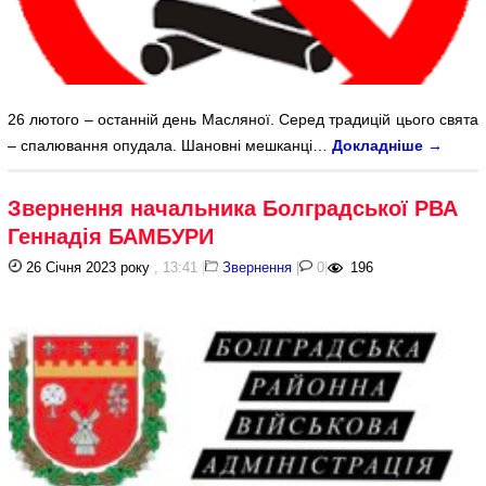
26 лютого – останній день Масляної. Серед традицій цього свята
– спалювання опудала. Шановні мешканці…
Докладніше
→
Звернення начальника Болградської РВА
Геннадія БАМБУРИ
26 Січня 2023 року
, 13:41
|
Звернення
|
0
|
196