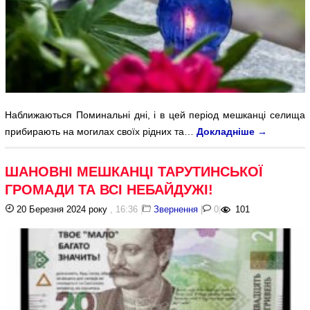
Наближаються Поминальні дні, і в цей період мешканці селища
прибирають на могилах своїх рідних та…
Докладніше
→
ШАНОВНІ МЕШКАНЦІ ТАРУТИНСЬКОЇ
ГРОМАДИ ТА ВСІ НЕБАЙДУЖІ!
20 Березня 2024 року
, 16:36
|
Звернення
|
0
|
101