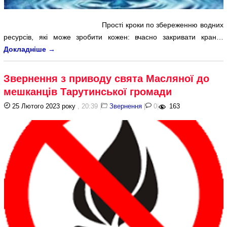
Прості кроки по збереженню водних
ресурсів, які може зробити кожен: вчасно закривати кран…
Докладніше
→
Звернення з приводу свята Масляної до
мешканців Тарутинської громади
25 Лютого 2023 року
, 20:39
|
Звернення
|
0
|
163