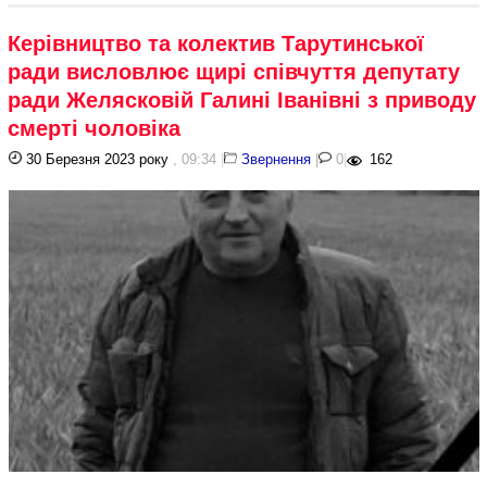
Керівництво та колектив Тарутинської
ради висловлює щирі співчуття депутату
ради Желясковій Галині Іванівні з приводу
смерті чоловіка
30 Березня 2023 року
, 09:34
|
Звернення
|
0
|
162