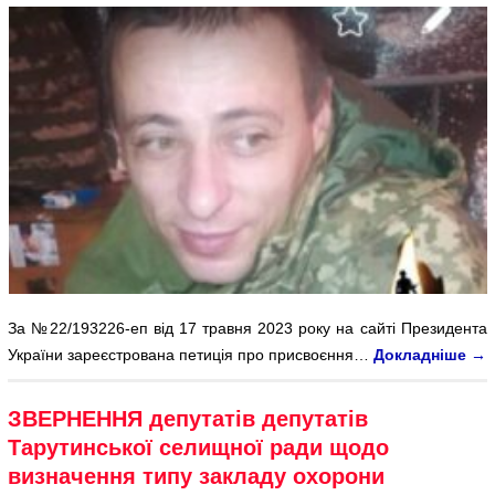
За №22/193226-еп від 17 травня 2023 року на сайті Президента
України зареєстрована петиція про присвоєння…
Докладніше
→
ЗВЕРНЕННЯ депутатів депутатів
Тарутинської селищної ради щодо
визначення типу закладу охорони