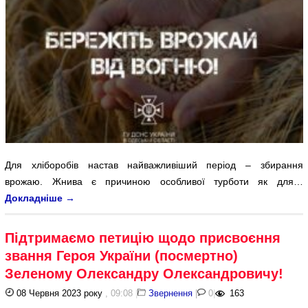
Для хліборобів настав найважливіший період – збирання
врожаю. Жнива є причиною особливої турботи як для…
Докладніше
→
Підтримаємо петицію щодо присвоєння
звання Героя України (посмертно)
Зеленому Олександру Олександровичу!
08 Червня 2023 року
, 09:08
|
Звернення
|
0
|
163