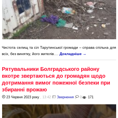
Чистота селищ та сіл Тарутинської громади – справа спільна для
всіх, без винятку, його жителів….
Докладніше
→
Рятувальники Болградського району
вкотре звертаються до громадян щодо
дотримання вимог пожежної безпеки при
збиранні врожаю
23 Червня 2023 року
, 13:42
|
Звернення
|
0
|
171