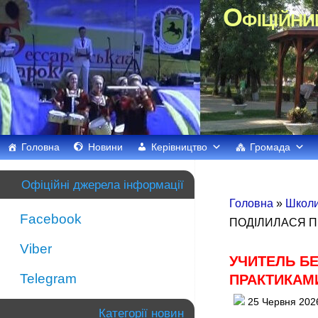
Офіційни
Головна
Новини
Керівництво
Громада
Офіційні джерела інформації
Головна
»
Школи
Facebook
ПОДІЛИЛАСЯ П
Viber
УЧИТЕЛЬ Б
Telegram
ПРАКТИКАМ
25 Червня 202
Категорії новин