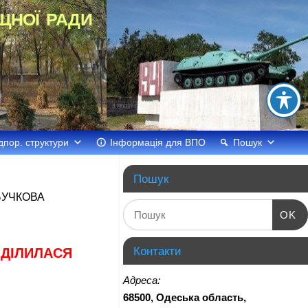
щної ради
дпор. структури
Інформація для ВПО
Пошук
Пошук
БУЧКОВА
OK
Контакти
ОДІЛИЛАСЯ
Адреса:
68500, Одеська область,