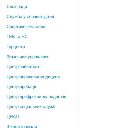
Сесії ради
Служба у справах дітей
Спортивні змагання
ТЕБ та НС
Терцентр
Фінансове управління
Центр зайнятості
Центр первинної медицини
Центр пробації
Центр профрозвитку педагогів
Центр соціальних служб
ЦНАП
Школи громади