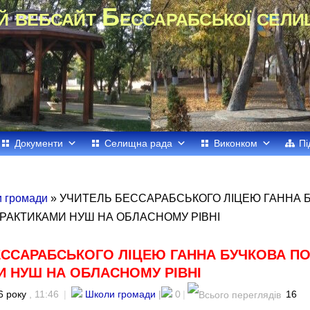
й вебсайт Бессарабської сели
Документи
Селищна рада
Виконком
Пі
 громади
» УЧИТЕЛЬ БЕССАРАБСЬКОГО ЛІЦЕЮ ГАННА 
РАКТИКАМИ НУШ НА ОБЛАСНОМУ РІВНІ
ЕССАРАБСЬКОГО ЛІЦЕЮ ГАННА БУЧКОВА П
И НУШ НА ОБЛАСНОМУ РІВНІ
6 року
, 11:46
|
Школи громади
|
0
|
16