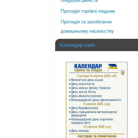
Гендерна рівність
Протидія торгівлі людьми
Протидія та запобігання
домашньому насильству
Календар свят