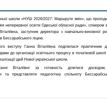
ньої школи «НУШ 2026/2027: Маршрути змін», що проходи
ія неперервної освіти Одеської обласної ради», спікером 
італіївна, заступник директора з навчально-виховної р
ів Бессарабського ліцею.
ого виступу Ганна Віталіївна поділилася практичним д
дами до організації освітнього процесу в початковій школ
алізації ідей Нової української школи.
анні Віталіївні за готовність ділитися досвідом
и та представляти педагогічну спільноту Бессарабсь