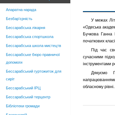
Апаратна нарада
Безбар'єрність
У межах Літ
«Одеська академ
Бессарабська лікарня
Бучкова Ганна В
Бессарабська спортшкола
початкових клас
Бессарабська школа мистецтв
Під час св
Бессарабське бюро правничої
сучасними підхо
допомоги
інструментами ре
Бессарабський гуртожиток для
Дякуємо Г
сиріт
напрацюванням
обласному рівні.
Бессарабський ІРЦ
Бессарабський терцентр
Бібліотеки громади
Благоустрій