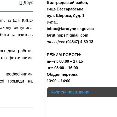
Болградський район,
Друк
с-ще Бессарабське,
вул. Широка, буд. 1
ть на базі КЗВО
e-mail:
заходу виступила
inbox@tarutyne-sr.gov.ua
оботи та вчитель
tarutinops@gmail.com
телефон:
(04847) 4-80-13
освідом роботи,
РЕЖИМ РОБОТИ:
і та ефективними
пн-чт:
08:00 – 17:15
п
т:
08:00 – 16:00
, професійними
Обідня перерва:
13:00 – 14:00
кої громади на
Корисні посилання