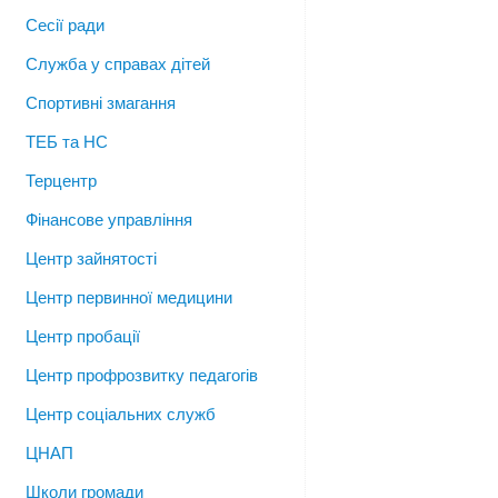
Сесії ради
Служба у справах дітей
Спортивні змагання
ТЕБ та НС
Терцентр
Фінансове управління
Центр зайнятості
Центр первинної медицини
Центр пробації
Центр профрозвитку педагогів
Центр соціальних служб
ЦНАП
Школи громади