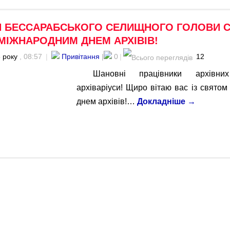
Я БЕССАРАБСЬКОГО СЕЛИЩНОГО ГОЛОВИ 
МІЖНАРОДНИМ ДНЕМ АРХІВІВ!
 року
, 08:57
|
Привітання
|
0
|
12
Шановні працівники архівн
архіваріуси! Щиро вітаю вас із свят
днем архівів!…
Докладніше
→