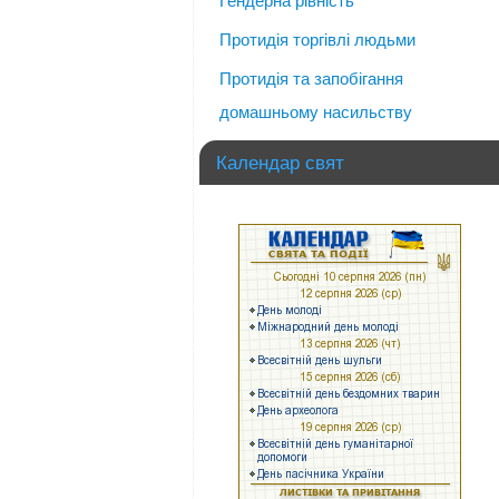
Гендерна рівність
Протидія торгівлі людьми
Протидія та запобігання
домашньому насильству
Календар свят