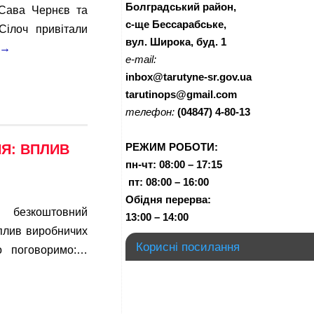
Болградський район,
 Сава Чернєв та
с-ще Бессарабське,
Сілоч привітали
вул. Широка, буд. 1
→
e-mail:
inbox@tarutyne-sr.gov.ua
tarutinops@gmail.com
телефон:
(04847) 4-80-13
РЕЖИМ РОБОТИ:
Я: ВПЛИВ
пн-чт:
08:00 – 17:15
п
т:
08:00 – 16:00
Обідня перерва:
 безкоштовний
13:00 – 14:00
плив виробничих
Корисні посилання
о поговоримо:…