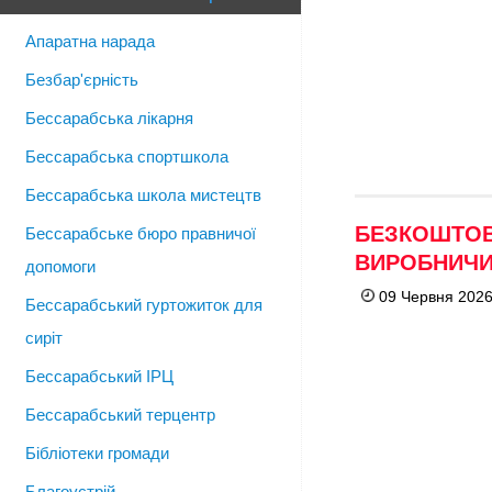
Апаратна нарада
Безбар'єрність
Бессарабська лікарня
Бессарабська спортшкола
Бессарабська школа мистецтв
БЕЗКОШТОВ
Бессарабське бюро правничої
ВИРОБНИЧИ
допомоги
09 Червня 2026
Бессарабський гуртожиток для
сиріт
Бессарабський ІРЦ
Бессарабський терцентр
Бібліотеки громади
Благоустрій