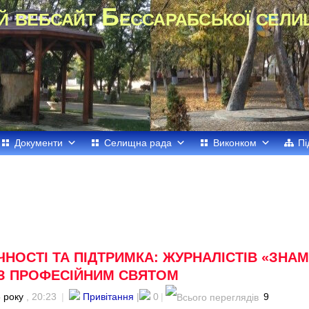
й вебсайт Бессарабської сели
Документи
Селищна рада
Виконком
Пі
НОСТІ ТА ПІДТРИМКА: ЖУРНАЛІСТІВ «ЗНА
 З ПРОФЕСІЙНИМ СВЯТОМ
 року
, 20:23
|
Привітання
|
0
|
9