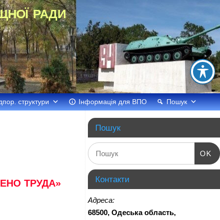
щної ради
дпор. структури
Інформація для ВПО
Пошук
Пошук
OK
Контакти
МЕНО ТРУДА»
Адреса:
68500, Одеська область,