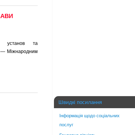
САВИ
их установ та
ом — Міжнародним
Швидкі посилання
Інформація щодо соціальних
послуг