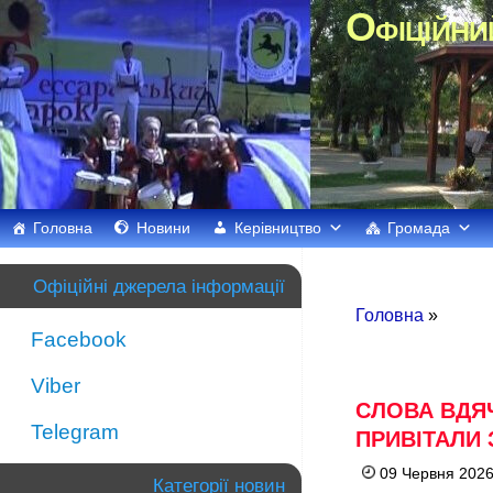
Офіційни
Головна
Новини
Керівництво
Громада
Офіційні джерела інформації
Головна
»
Facebook
Viber
СЛОВА ВДЯЧ
Telegram
ПРИВІТАЛИ
09 Червня 2026
Категорії новин