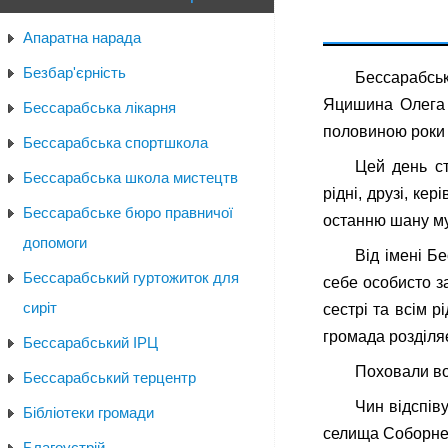
Апаратна нарада
Безбар'єрність
Бессарабсь
Яцишина Олега І
Бессарабська лікарня
половиною роки 
Бессарабська спортшкола
Цей день ст
Бессарабська школа мистецтв
рідні, друзі, ке
Бессарабське бюро правничої
останню шану муж
допомоги
Від імені Б
Бессарабський гуртожиток для
себе особисто з
сиріт
сестрі та всім р
громада розділяє
Бессарабський ІРЦ
Поховали во
Бессарабський терцентр
Чин відспів
Бібліотеки громади
селища Соборне 
Благоустрій