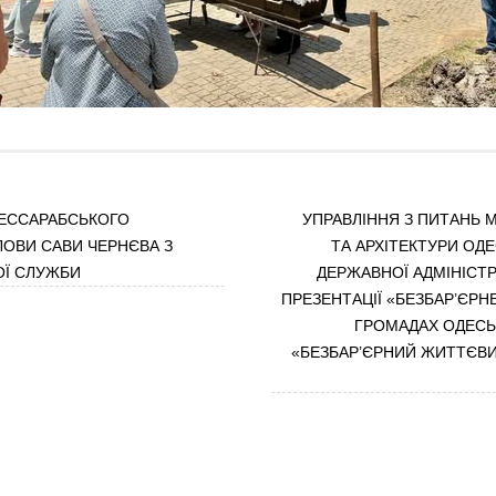
ЕССАРАБСЬКОГО
УПРАВЛІННЯ З ПИТАНЬ 
ОВИ САВИ ЧЕРНЄВА З
ТА АРХІТЕКТУРИ ОД
ОЇ СЛУЖБИ
ДЕРЖАВНОЇ АДМІНІСТР
ПРЕЗЕНТАЦІЇ «БЕЗБАР’ЄРН
ГРОМАДАХ ОДЕСЬК
«БЕЗБАР’ЄРНИЙ ЖИТТЄВ