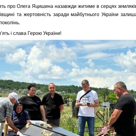
ять про Олега Яцишина назавжди житиме в серцях земляків
ківщині та жертовність заради майбутнього України зали
поколінь.
’ять і слава Герою України!