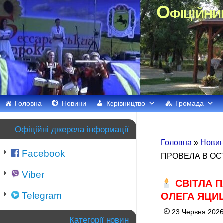
Офіційни
Головна
Новини
Керівництво
Громада
Офіційні джерела інформації
Головна
»
Новин
Facebook
ПРОВЕЛА В ОС
Viber
СВІТЛА П
Telegram
ОЛЕГА ЯЦИ
23 Червня 2026
Категорії новин