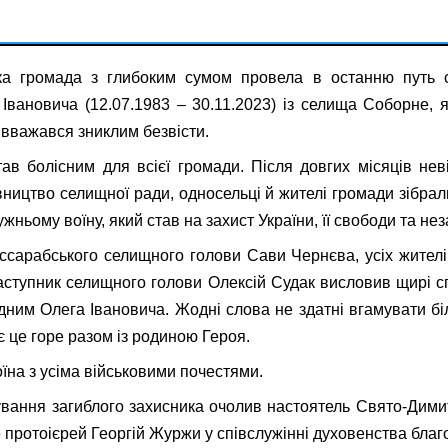
ка громада з глибоким сумом провела в останню путь 
вановича (12.07.1983 – 30.11.2023) із селища Соборне, 
вважався зниклим безвісти.
ав болісним для всієї громади. Після довгих місяців неві
рівництво селищної ради, односельці й жителі громади зібра
ньому воїну, який став на захист України, її свободи та нез
ессарабського селищного голови Сави Чернєва, усіх жителі
аступник селищного голови Олексій Судак висловив щирі сп
ідним Олега Івановича. Жодні слова не здатні вгамувати бі
 це горе разом із родиною Героя.
їна з усіма військовими почестями.
ування загиблого захисника очолив настоятель Свято-Дими
протоієрей Георгій Журжи у співслужінні духовенства благ