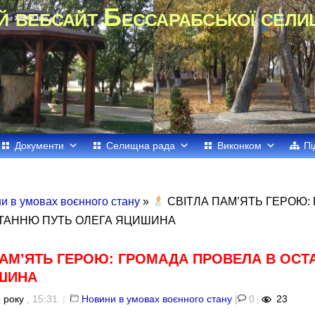
й вебсайт Бессарабської сели
Документи
Селищна рада
Виконком
Пі
и в умовах воєнного стану
»
СВІТЛА ПАМ’ЯТЬ ГЕРОЮ:
ТАННЮ ПУТЬ ОЛЕГА ЯЦИШИНА
АМ’ЯТЬ ГЕРОЮ: ГРОМАДА ПРОВЕЛА В ОСТ
ШИНА
 року
, 15:31
|
Новини в умовах воєнного стану
|
0
|
23