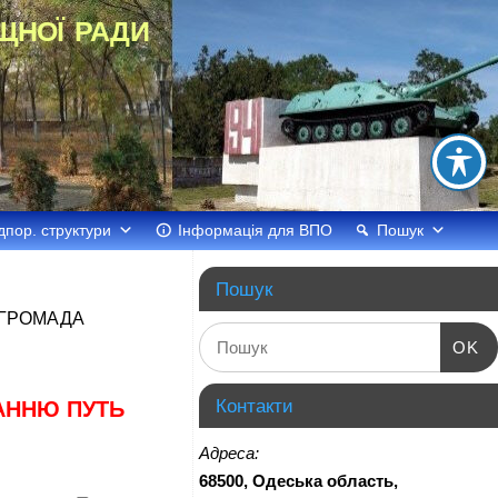
щної ради
дпор. структури
Інформація для ВПО
Пошук
Пошук
 ГРОМАДА
OK
Контакти
АННЮ ПУТЬ
Адреса:
68500, Одеська область,