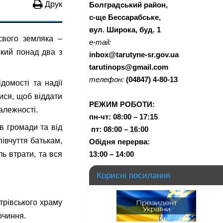
Друк
Болградський район,
с-ще Бессарабське,
вул. Широка, буд. 1
свого земляка –
e-mail:
який понад два з
inbox@tarutyne-sr.gov.ua
tarutinops@gmail.com
телефон:
(04847) 4-80-13
домості та надії
лися, щоб віддати
РЕЖИМ РОБОТИ:
алежності.
пн-чт:
08:00 – 17:15
в громади та від
п
т:
08:00 – 16:00
івчуття батькам,
Обідня перерва:
ль втрати, та вся
13:00 – 14:00
Корисні посилання
трівського храму
очиння.