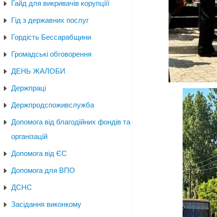
Гайд для викривачів корупціїї
Гід з державних послуг
Гордість Бессарабщини
Громадські обговорення
ДЕНЬ ЖАЛОБИ
Держпраці
Держпродспоживслужба
Допомога від благодійних фондів та
організацій
Допомога від ЄС
Допомога для ВПО
ДСНС
Засідання виконкому