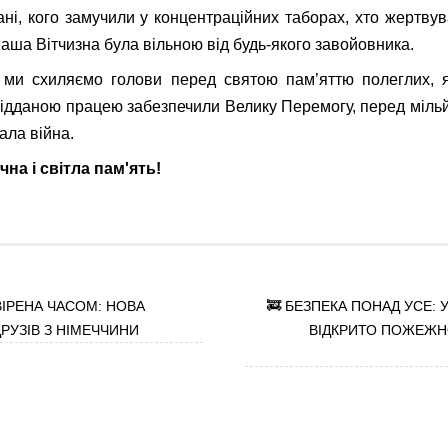
ані, кого замучили у концентраційних таборах, хто жертв
наша Вітчизна була вільною від будь-якого завойовника.
 ми схиляємо голови перед святою пам’яттю полеглих, я
ідданою працею забезпечили Велику Перемогу, перед міл
ала війна.
чна і світла пам'ять!
ІРЕНА ЧАСОМ: НОВА
🚒 БЕЗПЕКА ПОНАД УСЕ: 
РУЗІВ З НІМЕЧЧИНИ
ВІДКРИТО ПОЖЕЖН