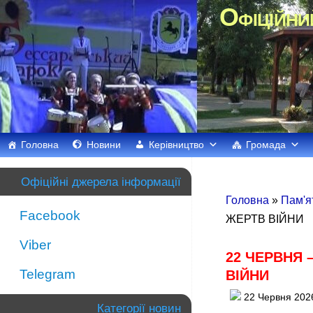
Офіційни
Головна
Новини
Керівництво
Громада
Офіційні джерела інформації
Головна
»
Пам'я
Facebook
ЖЕРТВ ВІЙНИ
Viber
22 ЧЕРВНЯ 
Telegram
ВІЙНИ
22 Червня 202
Категорії новин