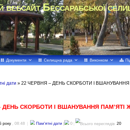
й вебсайт Бессарабської сели
Документи
Селищна рада
Виконком
Пі
тні дати
» 22 ЧЕРВНЯ – ДЕНЬ СКОРБОТИ І ВШАНУВАННЯ
– ДЕНЬ СКОРБОТИ І ВШАНУВАННЯ ПАМ’ЯТІ 
6 року
, 08:48
|
Пам'ятні дати
|
0
|
20