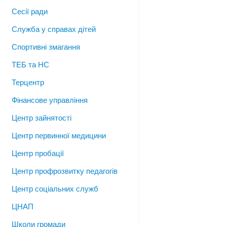
Сесії ради
Служба у справах дітей
Спортивні змагання
ТЕБ та НС
Терцентр
Фінансове управління
Центр зайнятості
Центр первинної медицини
Центр пробації
Центр профрозвитку педагогів
Центр соціальних служб
ЦНАП
Школи громади