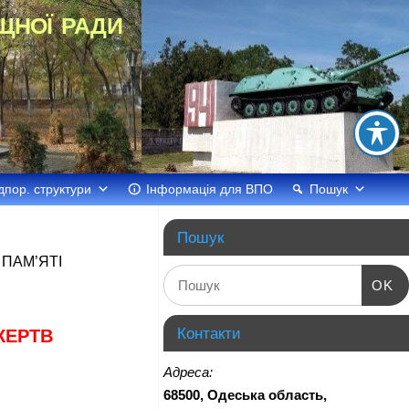
щної ради
дпор. структури
Інформація для ВПО
Пошук
Пошук
 ПАМ’ЯТІ
OK
Контакти
ЖЕРТВ
Адреса:
68500, Одеська область,