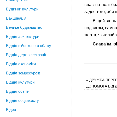
впав на полі бр
Будинки культури
задля того, аби 
Вакцинація
В цей день
Велике будівництво
подвигом, самов
жертв, яких забр
Відділ архітектури
Слава їм, ві
Відділ військового обліку
Відділ держреєстрації
Відділ економіки
Відділ земресурсів
«
ДРУЖБА ПЕРЕВ
Відділ культури
ДОПОМОГА ВІД Д
Відділ освіти
Відділ соцзахисту
Відео