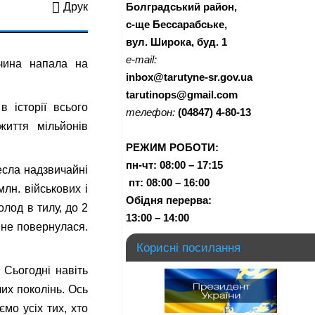
Болградський район,
Друк
с-ще Бессарабське,
вул. Широка, буд. 1
e-mail:
ччина напала на
inbox@tarutyne-sr.gov.ua
tarutinops@gmail.com
 історії всього
телефон:
(04847) 4-80-13
життя мільйонів
РЕЖИМ РОБОТИ:
пн-чт:
08:00 – 17:15
есла надзвичайні
п
т:
08:00 – 16:00
млн. військових і
Обідня перерва:
олод в тилу, до 2
13:00 – 14:00
 не повернулася.
Корисні посилання
 Сьогодні навіть
их поколінь. Ось
мо усіх тих, хто