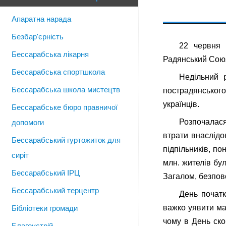
Апаратна нарада
Безбар'єрність
22 червня 
Бессарабська лікарня
Радянський Союз,
Бессарабська спортшкола
Недільний 
Бессарабська школа мистецтв
пострадянськог
українців.
Бессарабське бюро правничої
Розпочалася
допомоги
втрати внаслідок
Бессарабський гуртожиток для
підпільників, по
сиріт
млн. жителів бу
Бессарабський ІРЦ
Загалом, безпово
Бессарабський терцентр
День початк
важко уявити ма
Бібліотеки громади
чому в День ско
Благоустрій