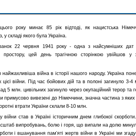
цього року минає 85 рік відтоді, як нацистська Німе
 у складі якого була Україна.
ранок 22 червня 1941 року - одна з найсумніших дат в
о простору, цей день трагічною сторінкою увійшов у 
 найжахливіша війна в історії нашого народу. Україна пон
 цієї війни. Під час бойових дій та в полоні загинуло 3-4 
над 5 млн. цивільних загинуло через окупаційний терор та г
ли примусово вивезені до Німеччини, значна частина з яких
ротні втрати України склали 8-10 млн.
у війни став в Україні історичним днем глибокої скорботи.
сштаб випробувань, болю і горя, що випали на долю минул
рботи і вшанування пам'яті жертв війни в Україні ми згадує