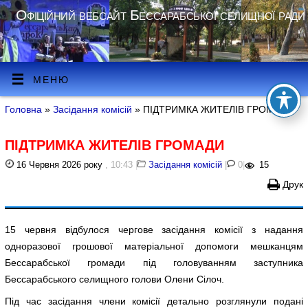
Офіційний вебсайт Бессарабської селищної ради
МЕНЮ
Головна
»
Засідання комісій
» ПІДТРИМКА ЖИТЕЛІВ ГРОМАДИ
ПІДТРИМКА ЖИТЕЛІВ ГРОМАДИ
16 Червня 2026 року
, 10:43
|
Засідання комісій
|
0
|
15
Друк
15 червня відбулося чергове засідання комісії з надання
одноразової грошової матеріальної допомоги мешканцям
Бессарабської громади під головуванням заступника
Бессарабського селищного голови Олени Сілоч.
Під час засідання члени комісії детально розглянули подані