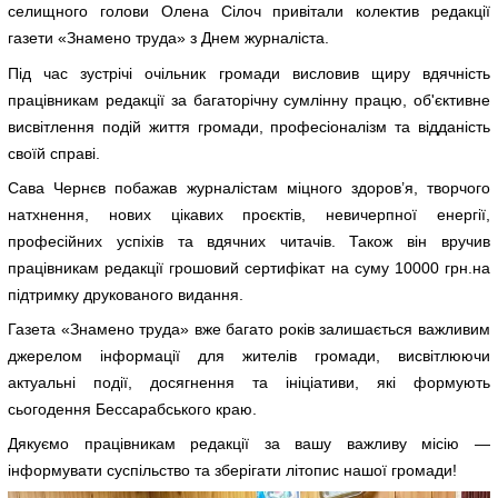
селищного голови Олена Сілоч привітали колектив редакції
газети «Знамено труда» з Днем журналіста.
Під час зустрічі очільник громади висловив щиру вдячність
працівникам редакції за багаторічну сумлінну працю, об'єктивне
висвітлення подій життя громади, професіоналізм та відданість
своїй справі.
Сава Чернєв побажав журналістам міцного здоров’я, творчого
натхнення, нових цікавих проєктів, невичерпної енергії,
професійних успіхів та вдячних читачів. Також він вручив
працівникам редакції грошовий сертифікат на суму 10000 грн.на
підтримку друкованого видання.
Газета «Знамено труда» вже багато років залишається важливим
джерелом інформації для жителів громади, висвітлюючи
актуальні події, досягнення та ініціативи, які формують
сьогодення Бессарабського краю.
Дякуємо працівникам редакції за вашу важливу місію —
інформувати суспільство та зберігати літопис нашої громади!