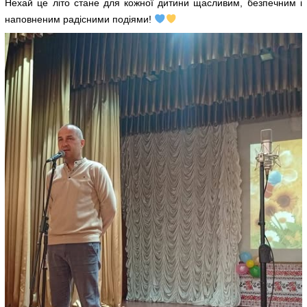
Нехай це літо стане для кожної дитини щасливим, безпечним і
наповненим радісними подіями!