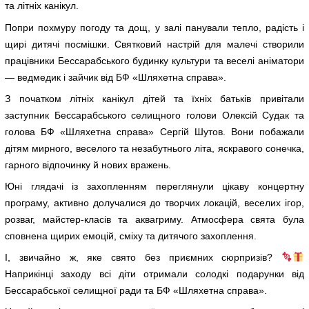
та літніх канікул.
Попри похмуру погоду та дощ, у залі панували тепло, радість і
щирі дитячі посмішки. Святковий настрій для малечі створили
працівники Бессарабського будинку культури та веселі аніматори
— ведмедик і зайчик від БФ «Шляхетна справа».
З початком літніх канікул дітей та їхніх батьків привітали
заступник Бессарабського селищного голови Олексій Судак та
голова БФ «Шляхетна справа» Сергій Шутов. Вони побажали
дітям мирного, веселого та незабутнього літа, яскравого сонечка,
гарного відпочинку й нових вражень.
Юні глядачі із захопленням переглянули цікаву концертну
програму, активно долучалися до творчих локацій, веселих ігор,
розваг, майстер-класів та аквагриму. Атмосфера свята була
сповнена щирих емоцій, сміху та дитячого захоплення.
І, звичайно ж, яке свято без приємних сюрпризів?
Наприкінці заходу всі діти отримали солодкі подарунки від
Бессарабської селищної ради та БФ «Шляхетна справа».