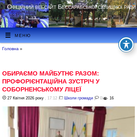
Офіційний вебсайт Бессарабської селищної ради
МЕНЮ
Головна
»
ОБИРАЄМО МАЙБУТНЄ РАЗОМ:
ПРОФОРІЄНТАЦІЙНА ЗУСТРІЧ У
СОБОРНЕНСЬКОМУ ЛІЦЕЇ
27 Квітня 2026 року
, 17:12
|
Школи громади
|
0
|
16