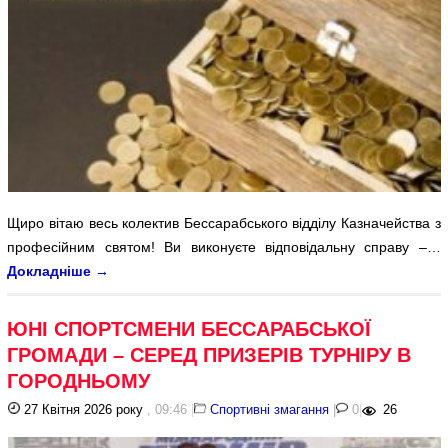
Щиро вітаю весь колектив Бессарабського відділу Казначейства з
професійним святом! Ви виконуєте відповідальну справу –…
Докладніше
→
ЮНІ СПОРТСМЕНИ БЕССАРАБСЬКОЇ
ГРОМАДИ – СЕРЕД ПРИЗЕРІВ ТУРНІРУ В
ГОРОДНЬОМУ
27 Квітня 2026 року
, 09:46
|
Спортивні змагання
|
0
|
26