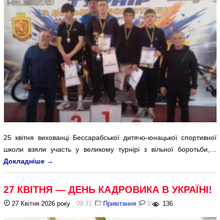
25 квітня вихованці Бессарабської дитячо-юнацької спортивної
школи взяли участь у великому турнірі з вільної боротьби,…
Докладніше
→
27 КВІТНЯ — ДЕНЬ КАДРОВИКА В УКРАЇНІ!
27 Квітня 2026 року
, 09:31
|
Привітання
|
0
|
136