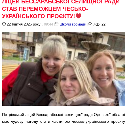
ЛІЦЕЙ БЕССАРАБСЬКОЇ СЕЛИЩНОЇ РАДИ
СТАВ ПЕРЕМОЖЦЕМ ЧЕСЬКО-
УКРАЇНСЬКОГО ПРОЄКТУ!
22 Квітня 2026 року
, 09:44
|
Школи громади
|
0
|
22
Петрівський ліцей Бессарабської селищної ради Одеської області
має чудову нагоду стати частиною чесько-українського проєкту