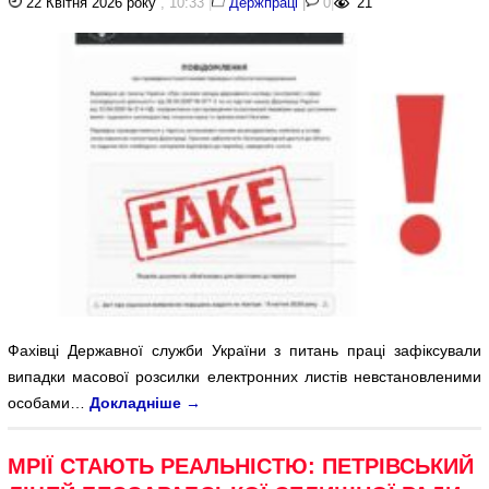
22 Квітня 2026 року
, 10:33
|
Держпраці
|
0
|
21
Фахівці Державної служби України з питань праці зафіксували
випадки масової розсилки електронних листів невстановленими
особами…
Докладніше
→
МРІЇ СТАЮТЬ РЕАЛЬНІСТЮ: ПЕТРІВСЬКИЙ