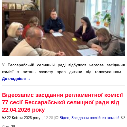
У Бессарабській селищній раді відбулося чергове засідання
комісії з питань захисту прав дитини під головуванням…
Докладніше
→
Відеозапис засідання регламентної комісії
77 сесії Бессарабської селищної ради від
22.04.2026 року
22 Квітня 2026 року
, 12:28
|
Відео
,
Засідання постійних комісій
|
0
|
28