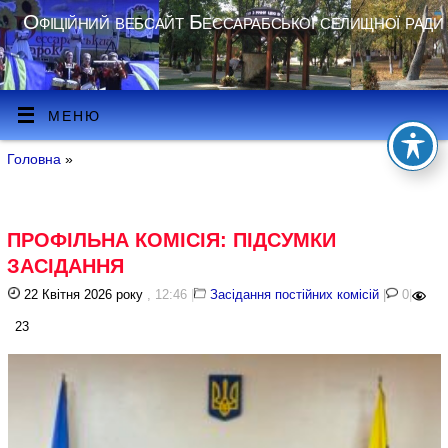
Офіційний вебсайт Бессарабської селищної ради
МЕНЮ
Головна
»
ПРОФІЛЬНА КОМІСІЯ: ПІДСУМКИ
ЗАСІДАННЯ
22 Квітня 2026 року
, 12:46
|
Засідання постійних комісій
|
0
|
23