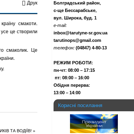
Болградський район,
Друк
с-ще Бессарабське,
вул. Широка, буд. 1
країну смакоти.
e-mail:
 усе це створили
inbox@tarutyne-sr.gov.ua
tarutinops@gmail.com
телефон:
(04847) 4-80-13
то смаколик. Це
країни.
РЕЖИМ РОБОТИ:
у.
пн-чт:
08:00 – 17:15
п
т:
08:00 – 16:00
Обідня перерва:
13:00 – 14:00
Корисні посилання
КІВ ТА ВОДІЇВ!
»