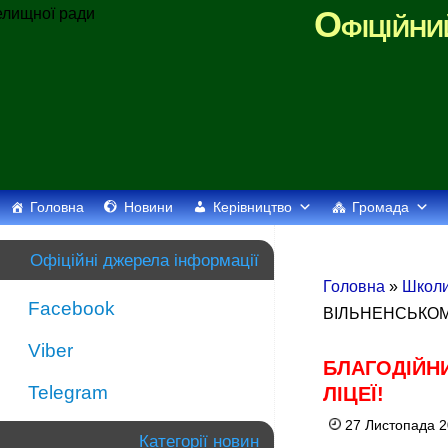
Офіційни
Головна
Новини
Керівництво
Громада
Офіційні джерела інформації
Головна
»
Школи
Facebook
ВІЛЬНЕНСЬКОМУ
Viber
БЛАГОДІЙНИ
Telegram
ЛІЦЕЇ!
27 Листопада 2
Категорії новин