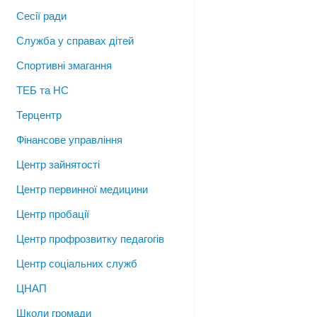
Сесії ради
Служба у справах дітей
Спортивні змагання
ТЕБ та НС
Терцентр
Фінансове управління
Центр зайнятості
Центр первинної медицини
Центр пробації
Центр профрозвитку педагогів
Центр соціальних служб
ЦНАП
Школи громади