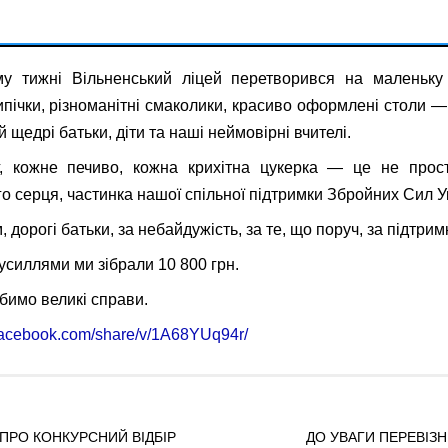
у тижні Вільненський ліцей перетворився на маленьку 
ипічки, різноманітні смаколики, красиво оформлені столи —
й щедрі батьки, діти та наші неймовірні вчителі.
г, кожне печиво, кожна крихітна цукерка — це не прос
о серця, частинка нашої спільної підтримки Збройних Сил У
 дорогі батьки, за небайдужість, за те, що поруч, за підтримк
усиллями ми зібрали 10 800 грн.
бимо великі справи.
facebook.com/share/v/1A68YUq94r/
РО КОНКУРСНИЙ ВІДБІР
ДО УВАГИ ПЕРЕВІЗНИ