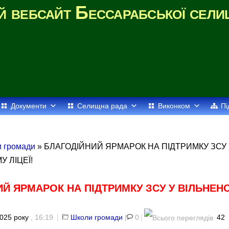
й вебсайт Бессарабської сели
Документи
Селищна рада
Виконком
Пі
 громади
» БЛАГОДІЙНИЙ ЯРМАРОК НА ПІДТРИМКУ ЗСУ 
 ЛІЦЕЇ!
Й ЯРМАРОК НА ПІДТРИМКУ ЗСУ У ВІЛЬНЕН
025 року
, 16:19
|
Школи громади
|
0
|
42