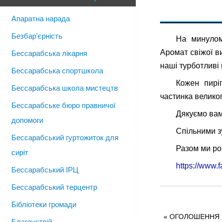
Апаратна нарада
Безбар'єрність
На минулом
Аромат свіжої в
Бессарабська лікарня
наші турботливі 
Бессарабська спортшкола
Кожен пирі
Бессарабська школа мистецтв
частинка великог
Бессарабське бюро правничої
Дякуємо вам,
допомоги
Спільними з
Бессарабський гуртожиток для
Разом ми ро
сиріт
https://www.
Бессарабський ІРЦ
Бессарабський терцентр
Бібліотеки громади
«
ОГОЛОШЕННЯ П
Благоустрій