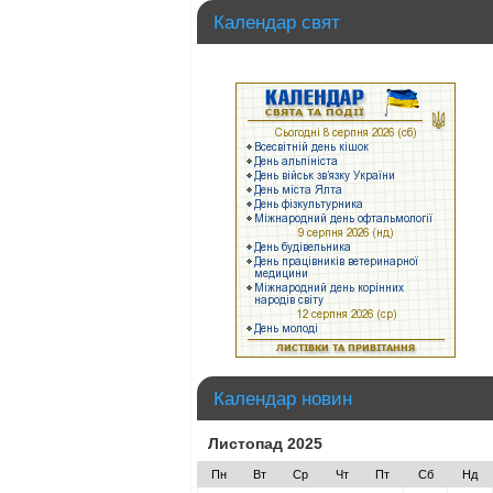
Календар свят
Календар новин
Листопад 2025
Пн
Вт
Ср
Чт
Пт
Сб
Нд