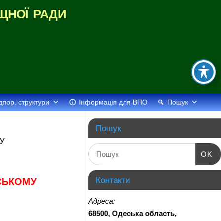
щної ради
дпор. структури
Інформація для ВПО
Пошук
Пошук
У
OK
Контакти
СЬКОМУ
Адреса:
68500, Одеська область,