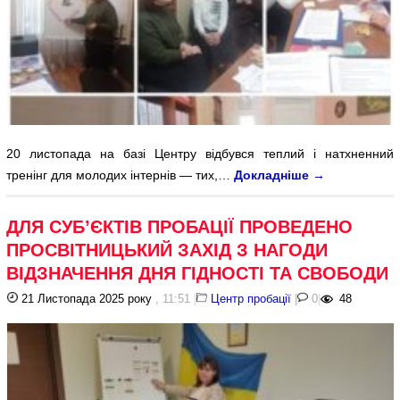
20 листопада на базі Центру відбувся теплий і натхненний
тренінг для молодих інтернів — тих,…
Докладніше
→
ДЛЯ СУБ’ЄКТІВ ПРОБАЦІЇ ПРОВЕДЕНО
ПРОСВІТНИЦЬКИЙ ЗАХІД З НАГОДИ
ВІДЗНАЧЕННЯ ДНЯ ГІДНОСТІ ТА СВОБОДИ
21 Листопада 2025 року
, 11:51
|
Центр пробації
|
0
|
48