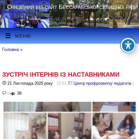
Офіційний вебсайт Бессарабської селищної ради
МЕНЮ
Головна
»
ЗУСТРІЧ ІНТЕРНІВ ІЗ НАСТАВНИКАМИ
21 Листопада 2025 року
, 15:51
|
Центр профрозвитку педагогів
|
0
|
38