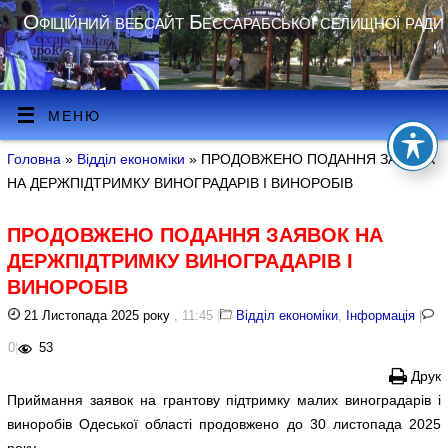
Офіційний вебсайт Бессарабської селищної ради
МЕНЮ
Головна
»
Відділ економіки
» ПРОДОВЖЕНО ПОДАННЯ ЗАЯВОК
НА ДЕРЖПІДТРИМКУ ВИНОГРАДАРІВ І ВИНОРОБІВ
ПРОДОВЖЕНО ПОДАННЯ ЗАЯВОК НА
ДЕРЖПІДТРИМКУ ВИНОГРАДАРІВ І
ВИНОРОБІВ
21 Листопада 2025 року
, 11:45
|
Відділ економіки
,
Інформація
|
0
|
53
Друк
Приймання заявок на грантову підтримку малих виноградарів і
виноробів Одеської області продовжено до 30 листопада 2025