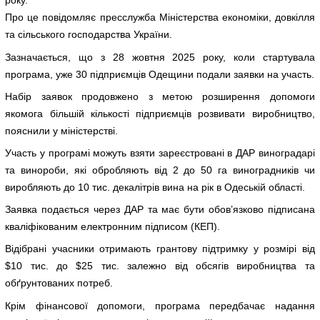
року.
Про це повідомляє пресслужба Міністерства економіки, довкілля
та сільського господарства України.
Зазначається, що з 28 жовтня 2025 року, коли стартувала
програма, уже 30 підприємців Одещини подали заявки на участь.
Набір заявок продовжено з метою розширення допомоги
якомога більшій кількості підприємців розвивати виробництво,
пояснили у міністерстві.
Участь у програмі можуть взяти зареєстровані в ДАР виноградарі
та винороби, які обробляють від 2 до 50 га виноградників чи
виробляють до 10 тис. декалітрів вина на рік в Одеській області.
Заявка подається через ДАР та має бути обов’язково підписана
кваліфікованим електронним підписом (КЕП).
Відібрані учасники отримають грантову підтримку у розмірі від
$10 тис. до $25 тис. залежно від обсягів виробництва та
обґрунтованих потреб.
Крім фінансової допомоги, програма передбачає надання