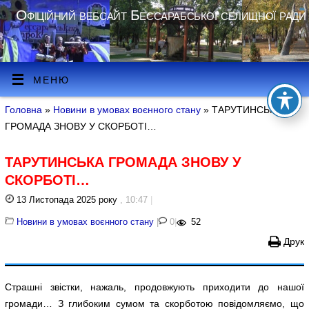
Офіційний вебсайт Бессарабської селищної ради
МЕНЮ
Головна
»
Новини в умовах воєнного стану
» ТАРУТИНСЬКА
ГРОМАДА ЗНОВУ У СКОРБОТІ…
ТАРУТИНСЬКА ГРОМАДА ЗНОВУ У
СКОРБОТІ…
13 Листопада 2025 року
, 10:47
|
Новини в умовах воєнного стану
|
0
|
52
Друк
Страшні звістки, нажаль, продовжують приходити до нашої
громади… З глибоким сумом та скорботою повідомляємо, що