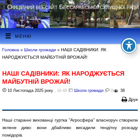
Офіційний вебсайт Бессарабської селищної ради
МЕНЮ
Головна
»
Школи громади
» НАШІ САДІВНИКИ: ЯК
НАРОДЖУЄТЬСЯ МАЙБУТНІЙ ВРОЖАЙ!
НАШІ САДІВНИКИ: ЯК НАРОДЖУЄТЬСЯ
МАЙБУТНІЙ ВРОЖАЙ!
10 Листопада 2025 року
, 16:48
|
Школи громади
|
0
|
38
Друк
Наші старанні вихованці гуртка "Агросфера" власноруч створили
зелене диво: вони дбайливо висадили тендітну розсаду
помідорів.