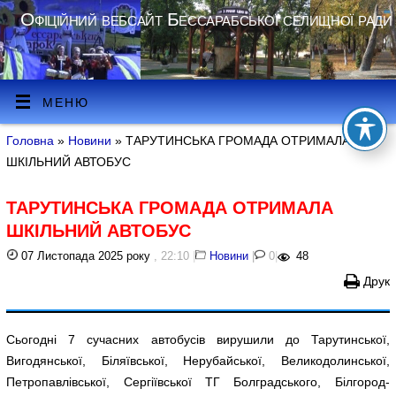
Офіційний вебсайт Бессарабської селищної ради
МЕНЮ
Головна
»
Новини
» ТАРУТИНСЬКА ГРОМАДА ОТРИМАЛА
ШКІЛЬНИЙ АВТОБУС
ТАРУТИНСЬКА ГРОМАДА ОТРИМАЛА
ШКІЛЬНИЙ АВТОБУС
07 Листопада 2025 року
, 22:10
|
Новини
|
0
|
48
Друк
Сьогодні 7 сучасних автобусів вирушили до Тарутинської,
Вигодянської, Біляївської, Нерубайської, Великодолинської,
Петропавлівської, Сергіївської ТГ Болградського, Білгород-