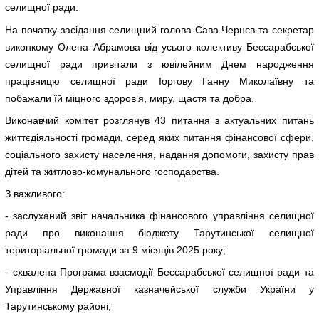
селищної ради.
На початку засідання селищний голова Сава Чернєв та секретар
виконкому Олена Абрамова від усього колективу Бессарабської
селищної ради привітали з ювілейним Днем народження
працівницю селищної ради Іоргову Ганну Миколаївну та
побажали їй міцного здоров’я, миру, щастя та добра.
Виконавчий комітет розглянув 43 питання з актуальних питань
життєдіяльності громади, серед яких питання фінансової сфери,
соціального захисту населення, надання допомоги, захисту прав
дітей та житлово-комунального господарства.
З важливого:
- заслуханий звіт начальника фінансового управління селищної
ради про виконання бюджету Тарутинської селищної
територіальної громади за 9 місяців 2025 року;
- схвалена Програма взаємодії Бессарабської селищної ради та
Управління Державної казначейської служби України у
Тарутинському районі;