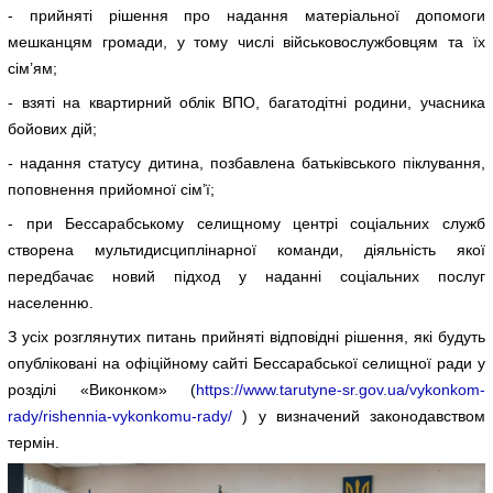
- прийняті рішення про надання матеріальної допомоги
мешканцям громади, у тому числі військовослужбовцям та їх
сім’ям;
- взяті на квартирний облік ВПО, багатодітні родини, учасника
бойових дій;
- надання статусу дитина, позбавлена батьківського піклування,
поповнення прийомної сім’ї;
- при Бессарабському селищному центрі соціальних служб
створена мультидисциплінарної команди, діяльність якої
передбачає новий підход у наданні соціальних послуг
населенню.
З усіх розглянутих питань прийняті відповідні рішення, які будуть
опубліковані на офіційному сайті Бессарабської селищної ради у
розділі «Виконком» (
https://www.tarutyne-sr.gov.ua/vykonkom-
rady/rishennia-vykonkomu-rady/
) у визначений законодавством
термін.