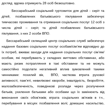
догляд вдома отримують 28 осіб безкоштовно.
Бессарабський соціальний гуртожиток для дітей - сиріт та
дітей, позбавлених батьківського піклування забезпечує
тимчасово проживання та отримання соціальних послуг 12 осіб з
числа дітей – сиріт, та дітей позбавлених батьківського
піклування, з них 2 особи ВПО.
Бессарабський селищний центр соціальних служб забезпечує
надання базових соціальних послуг особам/сім’ям відповідно до
їх потреб, вживає заходи для надання соціальних послуг сім’ям/
особам, які перебувають у складних життєвих обставинах, або
мають ризик потрапляння в такі обставини та не можуть
самостійно подолати негативний вплив зумовлений такими
чинниками: похилий вік, ВПО, часткова втрата рухової
активності, пам’яті, невиліковні хвороби, інвалідність, безробіття,
малозабезпеченість, поведінкові розлади через розлучення
батьків, ухилення батьками або особами що їх замінюють від
виконання своїх обов’язків; втрата соціальних зв’язків в т.ч.,
перебування в місцях позбавлення волі; домашнє насильство,