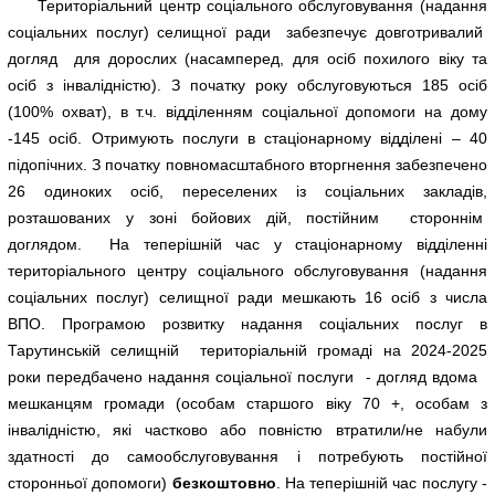
Територіальний центр соціального обслуговування (надання
соціальних послуг) селищної ради забезпечує довготривалий
догляд для дорослих (насамперед, для осіб похилого віку та
осіб з інвалідністю). З початку року обслуговуються 185 осіб
(100% охват), в т.ч. відділенням соціальної допомоги на дому
-145 осіб. Отримують послуги в стаціонарному відділені – 40
підопічних. З початку повномасштабного вторгнення забезпечено
26 одиноких осіб, переселених із соціальних закладів,
розташованих у зоні бойових дій, постійним стороннім
доглядом. На теперішній час у стаціонарному відділенні
територіального центру соціального обслуговування (надання
соціальних послуг) селищної ради мешкають 16 осіб з числа
ВПО. Програмою розвитку надання соціальних послуг в
Тарутинській селищній територіальній громаді на 2024-2025
роки передбачено надання соціальної послуги - догляд вдома
мешканцям громади (особам старшого віку 70 +, особам з
інвалідністю, які частково або повністю втратили/не набули
здатності до самообслуговування і потребують постійної
сторонньої допомоги)
безкоштовно
. На теперішній час послугу -