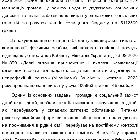
2025-2026 роки» що охопили за січень – вересень 2025 року 579
мешканців громади у рамках надання додаткових соціальних
допомог та пільг. Забезпечено виплату додаткових соціальних
гарантій за рахунок коштів селищного бюджету на 5112300
гривен.
За рахунок коштів селищного бюджету фінансується виплата
компенсації фізичним особам, які надають соціальні послуги
відповідно до постанов Кабінету Міністрів України від 23.09.2020
№859 «Деякі питання призначення і виплати компенсації
фізичним особам, які надають соціальні послуги з догляду на
непрофесійній основі» (зі змінами). За січень – жовтень 2025
року профінансовано виплату у сумі 825863 гривен. 46 особам.
Одним із основних завдань громади є соціальний захист
дітей-сиріт, дітей, позбавлених батьківського піклування та дітей,
які перебувають у складних життєвих обставинах. Питання
розвитку сімейних форм виховання, збереження права дитини
на проживання в рідній сім’ї, перебуває на постійному контролі
селищного голови та виконавчого комітету. В службі у справах
дітей Бессарабської селищної ради на первинному обліку дітей-