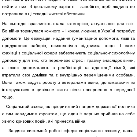
вийти з них. В ідеальному варіанті – запобігти, щоб людина не
потрапила в ці складні життєві обставини.
На сьогодні вразливість стала категорією, актуальною для всіх.
Бо війна торкнулася кожного – і кожна людина в Україні потребує
допомоги. Це евакуація, надання гуманітарної допомоги, ліків та
продуктових наборів, психологічна підтримка тощо. І саме
фахівці з соціальної сфери забезпечують соціально-психологічну
допомогу для тих, хто переживає стрес і травму внаслідок війни,
а також допомагають в реабілітації та адаптації сімей, які
втратили свої домівки та є внутрішньо переміщеними особами.
Вони також ведуть роботу з ветеранами війни, допомагаючи їм
інтегруватися в цивільне життя після повернення з передової
тощо.
Соціальний захист, як пріоритетний напрям державної політики
є тим невидимим фронтом, що один із перших прийняв на себе
хвилю кризових подій, які принесла війна.
Завдяки системній роботі сфери соціального захисту, наша