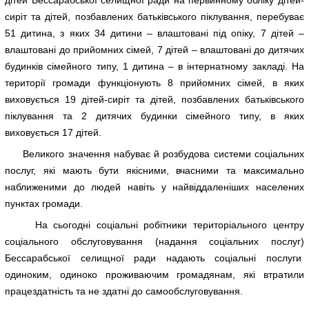
сиріт та дітей, позбавлених батьківського піклування, перебуває
51 дитина, з яких 34 дитини – влаштовані під опіку, 7 дітей –
влаштовані до прийомних сімей, 7 дітей – влаштовані до дитячих
будинків сімейного типу, 1 дитина – в інтернатному закладі. На
території громади функціонують 8 прийомних сімей, в яких
виховується 19 дітей-сиріт та дітей, позбавлених батьківського
піклування та 2 дитячих будинки сімейного типу, в яких
виховується 17 дітей.
Великого значення набуває й розбудова системи соціальних
послуг, які мають бути якісними, вчасними та максимально
наближеними до людей навіть у найвіддаленіших населених
пунктах громади.
На сьогодні соціальні робітники територіального центру
соціального обслуговування (надання соціальних послуг)
Бессарабської селищної ради надають соціальні послуги
одиноким, одиноко проживаючим громадянам, які втратили
працездатність та не здатні до самообслуговування.