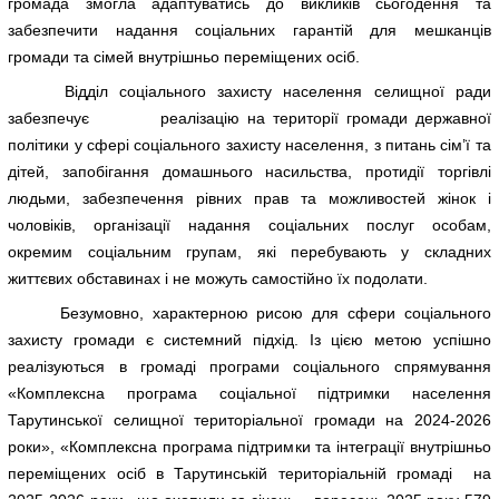
громада змогла адаптуватись до викликів сьогодення та
забезпечити надання соціальних гарантій для мешканців
громади та сімей внутрішньо переміщених осіб.
Відділ соціального захисту населення селищної ради
забезпечує реалізацію на території громади державної
політики у сфері соціального захисту населення, з питань сім’ї та
дітей, запобігання домашнього насильства, протидії торгівлі
людьми, забезпечення рівних прав та можливостей жінок і
чоловіків, організації надання соціальних послуг особам,
окремим соціальним групам, які перебувають у складних
життєвих обставинах і не можуть самостійно їх подолати.
Безумовно, характерною рисою для сфери соціального
захисту громади є системний підхід. Із цією метою успішно
реалізуються в громаді програми соціального спрямування
«Комплексна програма соціальної підтримки населення
Тарутинської селищної територіальної громади на 2024-2026
роки», «Комплексна програма підтримки та інтеграції внутрішньо
переміщених осіб в Тарутинській територіальній громаді на