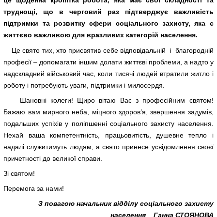
це щоденна кропітка робота, яка має свої складності та
труднощі, що в черговий раз підтверджує важливість
підтримки та розвитку сфери соціального захисту, яка є
життєво важливою для вразливих категорій населення.
Це свято тих, хто присвятив себе відповідальній і благородній
професії – допомагати іншим долати життєві проблеми, а надто у
надскладний військовий час, коли тисячі людей втратили житло і
роботу і потребують уваги, підтримки і милосердя.
Шановні колеги! Щиро вітаю Вас з професійним святом!
Бажаю вам мирного неба, міцного здоров’я, звершення задумів,
подальших успіхів у поліпшенні соціального захисту населення.
Нехай ваша компетентність, працьовитість, душевне тепло і
надалі служитимуть людям, а свято принесе усвідомлення своєї
причетності до великої справи.
Зі святом!
Перемога за нами!
З повагою начальник відділу соціального захисту
населення Ганна СТОЯНОВА