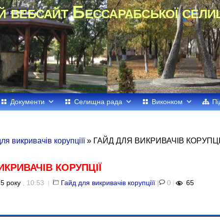
й вебсайт Бессарабської сели
Документи
Селищна рада
Виконком
Пі
ля викривачів корупціїї
» ГАЙД ДЛЯ ВИКРИВАЧІВ КОРУПЦІ
ИКРИВАЧІВ КОРУПЦІЇ
5 року
, 10:53
|
Гайд для викривачів корупціїї
|
0
|
65