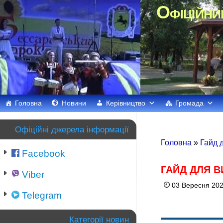
Офіційни
Головна
Новини
Керівництво
Громада
Офіційні джерела інформації
Головна
»
Гайд д
Facebook
ГАЙД ДЛЯ В
Viber
03 Вересня 202
Telegram
Категорії новин