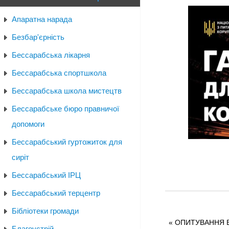
Апаратна нарада
Безбар'єрність
Бессарабська лікарня
Бессарабська спортшкола
Бессарабська школа мистецтв
Бессарабське бюро правничої
допомоги
Бессарабський гуртожиток для
сиріт
Бессарабський ІРЦ
Бессарабський терцентр
Бібліотеки громади
«
ОПИТУВАННЯ В
Благоустрій