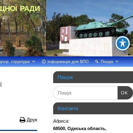
щної ради
дпор. структури
Інформація для ВПО
Пошук
Пошук
Ї
OK
Контакти
Друк
Адреса:
68500, Одеська область,