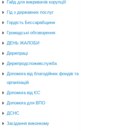
Гайд для викривачів корупціїї
Гід з державних послуг
Гордість Бессарабщини
Громадські обговорення
ДЕНЬ ЖАЛОБИ
Держпраці
Держпродспоживслужба
Допомога від благодійних фондів та
організацій
Допомога від ЄС
Допомога для ВПО
ДСНС
Засідання виконкому