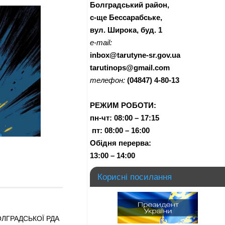
Болградський район,
с-ще Бессарабське,
вул. Широка, буд. 1
e-mail:
inbox@tarutyne-sr.gov.ua
tarutinops@gmail.com
телефон:
(04847) 4-80-13
РЕЖИМ РОБОТИ:
пн-чт:
08:00 – 17:15
п
т:
08:00 – 16:00
Обідня перерва:
13:00 – 14:00
Корисні посилання
ЛГРАДСЬКОЇ РДА