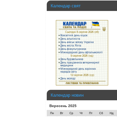
Календар свят
Календар новин
Вересень 2025
Пн
Вт
Ср
Чт
Пт
Сб
Нд