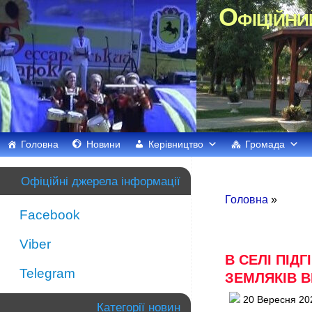
Офіційни
Головна
Новини
Керівництво
Громада
Офіційні джерела інформації
Головна
»
Facebook
Viber
В СЕЛІ ПІД
Telegram
ЗЕМЛЯКІВ 
20 Вересня 20
Категорії новин