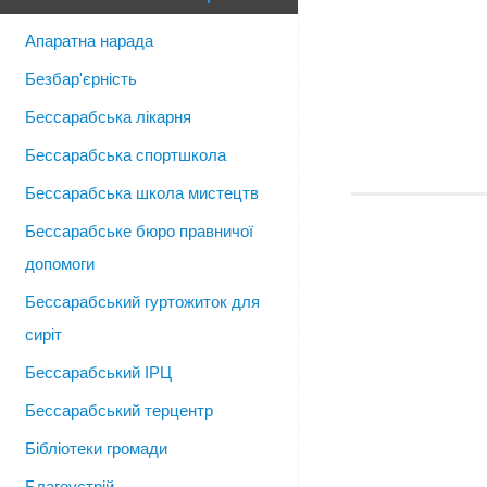
Апаратна нарада
Безбар'єрність
Бессарабська лікарня
Бессарабська спортшкола
Бессарабська школа мистецтв
Бессарабське бюро правничої
допомоги
Бессарабський гуртожиток для
сиріт
Бессарабський ІРЦ
Бессарабський терцентр
Бібліотеки громади
Благоустрій