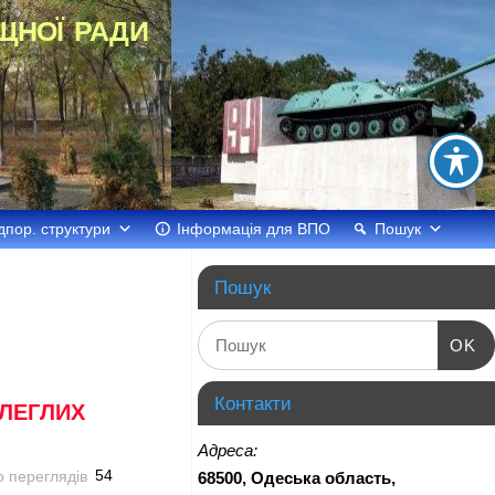
щної ради
дпор. структури
Інформація для ВПО
Пошук
Пошук
OK
Контакти
ОЛЕГЛИХ
Адреса:
54
68500, Одеська область,