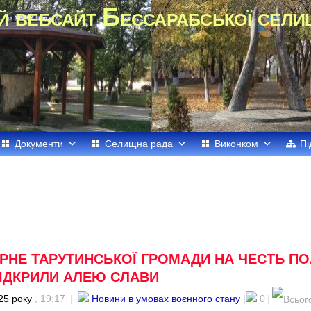
й вебсайт Бессарабської сели
Документи
Селищна рада
Виконком
Пі
ГІРНЕ ТАРУТИНСЬКОЇ ГРОМАДИ НА ЧЕСТЬ П
ВІДКРИЛИ АЛЕЮ СЛАВИ
25 року
, 19:17
|
Новини в умовах воєнного стану
|
0
|