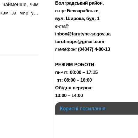
Болградський район,
е найменше, чим
с-ще Бессарабське,
икам за мир у…
вул. Широка, буд. 1
e-mail:
inbox@tarutyne-sr.gov.ua
tarutinops@gmail.com
телефон:
(04847) 4-80-13
РЕЖИМ РОБОТИ:
пн-чт:
08:00 – 17:15
п
т:
08:00 – 16:00
Обідня перерва:
13:00 – 14:00
Корисні посилання