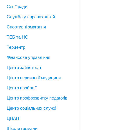
Сесії ради
Служба у справах дітей
Спортивні змагання
ТЕБ та НС
Терцентр
Фінансове управління
Центр зайнятості
Центр первинної медицини
Центр пробації
Центр профрозвитку педагогів
Центр соціальних служб
ЦНАП
Школи громади