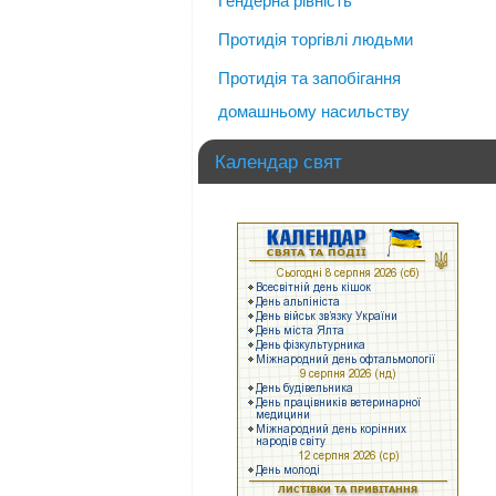
Гендерна рівність
Протидія торгівлі людьми
Протидія та запобігання
домашньому насильству
Календар свят