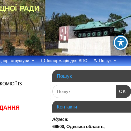
щної ради
дпор. структури
Інформація для ВПО
Пошук
Пошук
ОМІСІЇ ІЗ
OK
Контакти
АДАННЯ
Адреса:
68500, Одеська область,