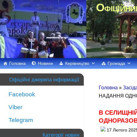
Офіційни
Головна
Новини
Керівництво
Громада
Офіційні джерела інформації
Головна
»
Засід
Facebook
НАДАННЯ ОДНО
Viber
В СЕЛИЩНІЙ
Telegram
ОДНОРАЗОВ
17 Лютого 202
Категорії новин