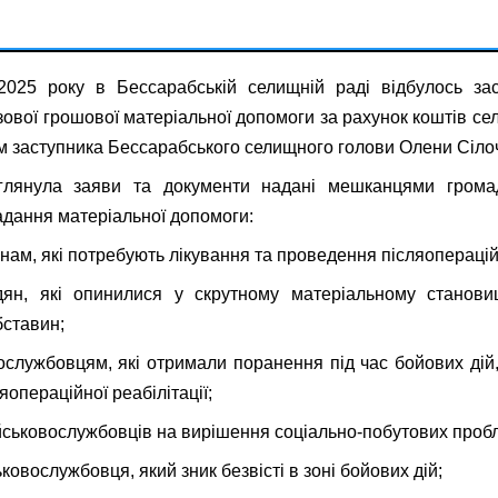
025 року в Бессарабській селищній раді відбулось засі
ової грошової матеріальної допомоги за рахунок коштів с
м заступника Бессарабського селищного голови Олени Сіло
зглянула заяви та документи надані мешканцями гром
дання матеріальної допомоги:
нам, які потребують лікування та проведення післяопераційн
дян, які опинилися у скрутному матеріальному станови
ставин;
вослужбовцям, які отримали поранення під час бойових дій,
операційної реабілітації;
військовослужбовців на вирішення соціально-побутових проб
йськовослужбовця, який зник безвісті в зоні бойових дій;