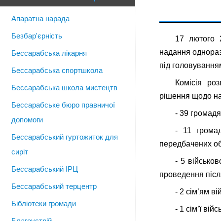
Апаратна нарада
Безбар'єрність
17 лютого 2
надання однораз
Бессарабська лікарня
під головування
Бессарабська спортшкола
Комісія ро
Бессарабська школа мистецтв
рішення щодо на
Бессарабське бюро правничої
- 39 громадя
допомоги
- 11 грома
Бессарабський гуртожиток для
передбачених об
сиріт
- 5 військо
Бессарабський ІРЦ
проведення після
Бессарабський терцентр
- 2 сім’ям 
Бібліотеки громади
- 1 сім’ї ві
Благоустрій