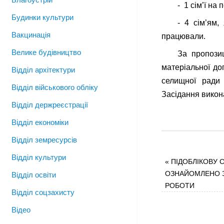
- 1 сім’ї на
Будинки культури
- 4 сім’ям,
Вакцинація
працювали.
Велике будівництво
За пропозиц
матеріальної до
Відділ архітектури
селищної ради
Відділ військового обліку
Засідання викона
Відділ держреєстрації
Відділ економіки
Відділ земресурсів
Відділ культури
«
ПІДОБЛІКОВУ 
ОЗНАЙОМЛЕНО З
Відділ освіти
РОБОТИ
Відділ соцзахисту
Відео