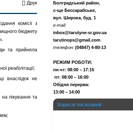
Болградський район,
Друк
с-ще Бессарабське,
вул. Широка, буд. 1
дання комісії з
e-mail:
елищного бюджету
inbox@tarutyne-sr.gov.ua
ч.
tarutinops@gmail.com
телефон:
(04847) 4-80-13
ади та прийняла
РЕЖИМ РОБОТИ:
ої реабілітації;
пн-чт:
08:00 – 17:15
п
т:
08:00 – 16:00
щі внаслідок не
Обідня перерва:
13:00 – 14:00
 на лікування та
Корисні посилання
лем;