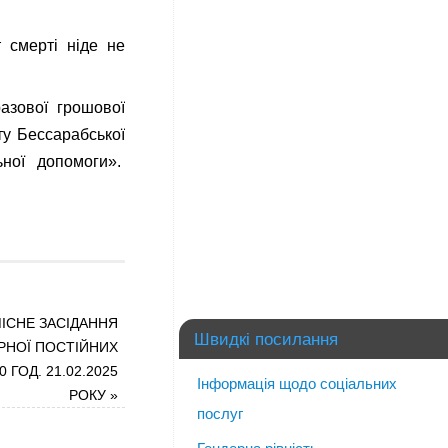
 смерті ніде не
азової грошової
ту Бессарабської
ної допомоги».
ІСНЕ ЗАСІДАННЯ
Швидкі посилання
РНОЇ ПОСТІЙНИХ
0 ГОД. 21.02.2025
Інформація щодо соціальних
РОКУ
»
послуг