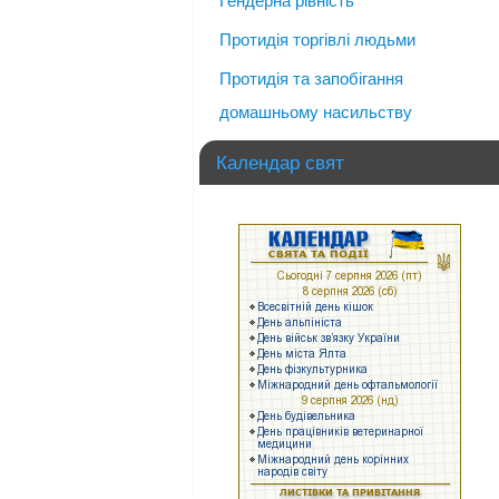
Гендерна рівність
Протидія торгівлі людьми
Протидія та запобігання
домашньому насильству
Календар свят