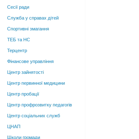
Сесії ради
Служба у справах дітей
Спортивні змагання
ТЕБ та НС
Терцентр
Фінансове управління
Центр зайнятості
Центр первинної медицини
Центр пробації
Центр профрозвитку педагогів
Центр соціальних служб
ЦНАП
Школи громади