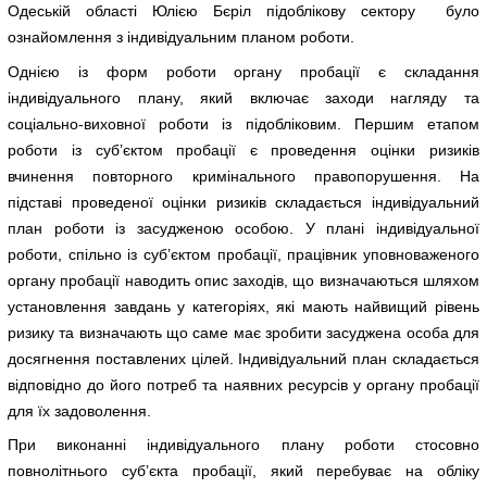
Одеській області Юлією Бєріл підоблікову сектору було
ознайомлення з індивідуальним планом роботи.
Однією із форм роботи органу пробації є складання
індивідуального плану, який включає заходи нагляду та
соціально-виховної роботи із підобліковим. Першим етапом
роботи із суб’єктом пробації є проведення оцінки ризиків
вчинення повторного кримінального правопорушення. На
підставі проведеної оцінки ризиків складається індивідуальний
план роботи із засудженою особою. У плані індивідуальної
роботи, спільно із суб’єктом пробації, працівник уповноваженого
органу пробації наводить опис заходів, що визначаються шляхом
установлення завдань у категоріях, які мають найвищий рівень
ризику та визначають що саме має зробити засуджена особа для
досягнення поставлених цілей. Індивідуальний план складається
відповідно до його потреб та наявних ресурсів у органу пробації
для їх задоволення.
При виконанні індивідуального плану роботи стосовно
повнолітнього суб’єкта пробації, який перебуває на обліку