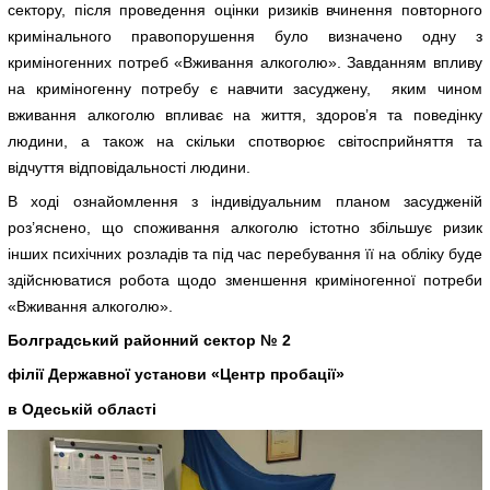
сектору, після проведення оцінки ризиків вчинення повторного
кримінального правопорушення було визначено одну з
криміногенних потреб «Вживання алкоголю». Завданням впливу
на криміногенну потребу є навчити засуджену, яким чином
вживання алкоголю впливає на життя, здоров’я та поведінку
людини, а також на скільки спотворює світосприйняття та
відчуття відповідальності людини.
В ході ознайомлення з індивідуальним планом засудженій
роз’яснено, що споживання алкоголю істотно збільшує ризик
інших психічних розладів та під час перебування її на обліку буде
здійснюватися робота щодо зменшення криміногенної потреби
«Вживання алкоголю».
Болградський районний сектор № 2
філії Державної установи «Центр пробації»
в Одеській області