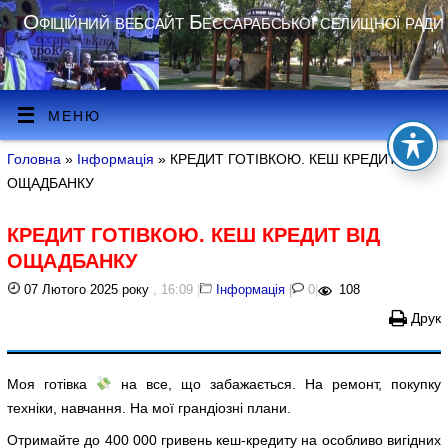
Офіційний вебсайт Бессарабської селищної ради
МЕНЮ
Головна
»
Інформація
» КРЕДИТ ГОТІВКОЮ. КЕШ КРЕДИТ ВІД
ОЩАДБАНКУ
КРЕДИТ ГОТІВКОЮ. КЕШ КРЕДИТ ВІД
ОЩАДБАНКУ
07 Лютого 2025 року
, 16:09
|
Інформація
|
0
|
108
Друк
Моя готівка
на все, що забажається. На ремонт, покупку
техніки, навчання. На мої грандіозні плани.
Отримайте до 400 000 гривень кеш-кредиту на особливо вигідних