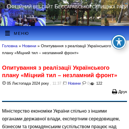
Офіційний вебсайт Бессарабської селищної ради
МЕНЮ
Головна
»
Новини
» Опитування з реалізації Українського
плану «Міцний тил – незламний фронт»
Опитування з реалізації Українського
плану «Міцний тил – незламний фронт»
05 Листопада 2024 року
, 11:37
|
Новини
|
0
|
122
Друк
Міністерство економіки України спільно з іншими
органами державної влади, експертним середовищем,
бізнесом та громадянським суспільством працює над