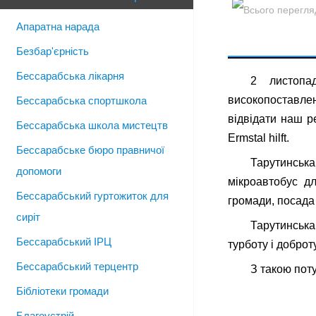
Апаратна нарада
Безбар'єрність
Бессарабська лікарня
2 листопа
високопоставлен
Бессарабська спортшкола
відвідати наш р
Бессарабська школа мистецтв
Ermstal hilft.
Бессарабське бюро правничої
Тарутинськ
допомоги
мікроавтобус дл
Бессарабський гуртожиток для
громади, посада
сиріт
Тарутинська
Бессарабський ІРЦ
турботу і доброт
Бессарабський терцентр
З такою пот
Бібліотеки громади
Благоустрій