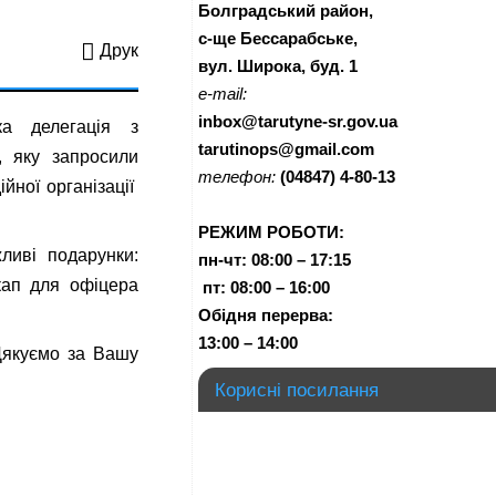
Болградський район,
с-ще Бессарабське,
Друк
вул. Широка, буд. 1
e-mail:
inbox@tarutyne-sr.gov.ua
ка делегація з
tarutinops@gmail.com
и, яку запросили
телефон:
(04847) 4-80-13
йної організації
РЕЖИМ РОБОТИ:
ливі подарунки:
пн-чт:
08:00 – 17:15
ікап для офіцера
п
т:
08:00 – 16:00
Обідня перерва:
13:00 – 14:00
 Дякуємо за Вашу
Корисні посилання