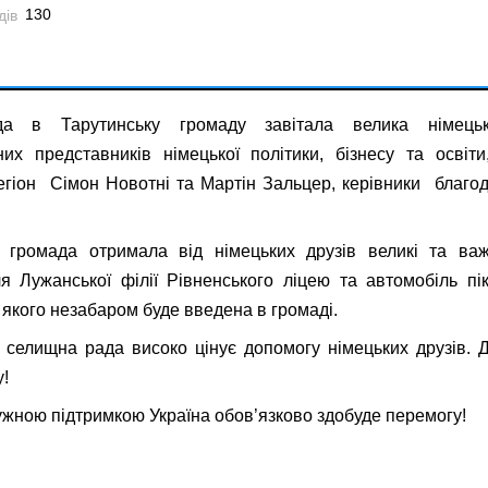
130
да в Тарутинську громаду завітала велика німець
их представників німецької політики, бізнесу та освіт
егіон Сімон Новотні та Мартін Зальцер, керівники благоді
а громада отримала від німецьких друзів великі та важ
я Лужанської філії Рівненського ліцею та автомобіль п
 якого незабаром буде введена в громаді.
 селищна рада високо цінує допомогу німецьких друзів.
у!
ужною підтримкою Україна обов’язково здобуде перемогу!