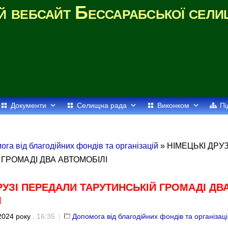
й вебсайт Бессарабської сели
Документи
Селищна рада
Виконком
Пі
ога від благодійних фондів та організацій
» НІМЕЦЬКІ ДРУ
ГРОМАДІ ДВА АВТОМОБІЛІ
РУЗІ ПЕРЕДАЛИ ТАРУТИНСЬКІЙ ГРОМАДІ ДВ
І
2024 року
, 16:35
|
Допомога від благодійних фондів та організац