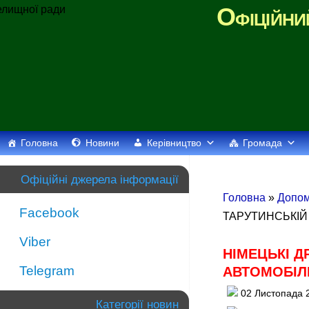
Офіційни
Головна
Новини
Керівництво
Громада
Офіційні джерела інформації
Головна
»
Допом
Facebook
ТАРУТИНСЬКІЙ 
Viber
НІМЕЦЬКІ Д
Telegram
АВТОМОБІЛ
02 Листопада 
Категорії новин