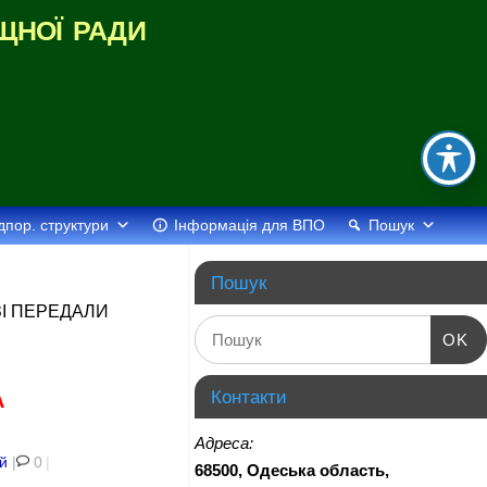
щної ради
дпор. структури
Інформація для ВПО
Пошук
Пошук
ЗІ ПЕРЕДАЛИ
OK
Контакти
А
Адреса:
ій
|
0
|
68500, Одеська область,