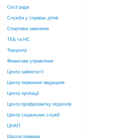
Сесії ради
Служба у справах дітей
Спортивні змагання
ТЕБ та НС
Терцентр
Фінансове управління
Центр зайнятості
Центр первинної медицини
Центр пробації
Центр профрозвитку педагогів
Центр соціальних служб
ЦНАП
Школи громади