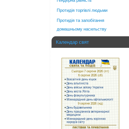
Гендерна рівність
Протидія торгівлі людьми
Протидія та запобігання
домашньому насильству
Календар свят