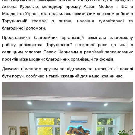
Альона Курдогло, менеджер проєкту Action Medeor і IBC в
Молдові та Україні, яка поділилась позитивним досвідом роботи в
Тарутинській громаді з питань надання гуманітарної та
благодійної допомоги.
Представники благодійних організацій відмітили злагоджену
роботу керівництва Тарутинської селищної ради на чолі з
селищним головою Савою Чернєвим в реалізації запланованих
проєктів міжнародних благодійних організацій та фондів.
Дякуємо німецьким друзям за підтримку та готовність і надалі
бути поруч, особливо в такий складний для нашої країни час.