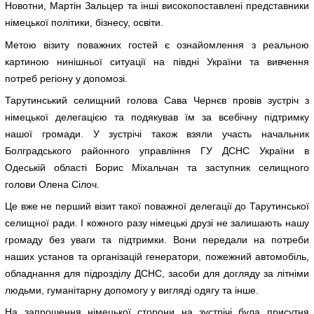
Новотни, Мартін Зальцер та інші високопоставлені представники
німецької політики, бізнесу, освіти.
Метою візиту поважних гостей є ознайомлення з реальною
картиною нинішньої ситуації на півдні України та вивчення
потреб регіону у допомозі.
Тарутинський селищний голова Сава Чернєв провів зустріч з
німецької делегацією та подякував їм за всебічну підтримку
нашої громади. У зустрічі також взяли участь начальник
Болградського районного управління ГУ ДСНС України в
Одеській області Борис Міхальчан та заступник селищного
голови Олена Сілоч.
Це вже не перший візит такої поважної делегації до Тарутинської
селищної ради. І кожного разу німецькі друзі не залишають нашу
громаду без уваги та підтримки. Вони передали на потреби
наших установ та організацій генератори, пожежний автомобіль,
обладнання для підрозділу ДСНС, засоби для догляду за літніми
людьми, гуманітарну допомогу у вигляді одягу та інше.
На запрошення німецької сторони на зустрічі була присутня