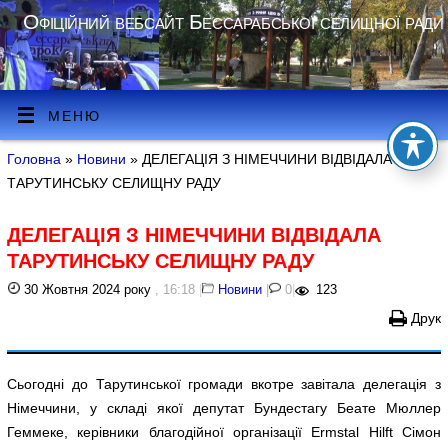
Офіційний вебсайт Бессарабської селищної ради
МЕНЮ
Головна
»
Новини
» ДЕЛЕГАЦІЯ З НІМЕЧЧИНИ ВІДВІДАЛА
ТАРУТИНСЬКУ СЕЛИЩНУ РАДУ
ДЕЛЕГАЦІЯ З НІМЕЧЧИНИ ВІДВІДАЛА
ТАРУТИНСЬКУ СЕЛИЩНУ РАДУ
30 Жовтня 2024 року
, 16:18
|
Новини
|
0
|
123
Друк
Сьогодні до Тарутинської громади вкотре завітала делегація з
Німеччини, у складі якої депутат Бундестагу Беате Мюллер
Геммеке, керівники благодійної організації Ermstal Hilft Сімон