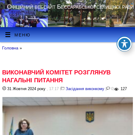
Офіційний вебсайт Бессарабської селищної ради
МЕНЮ
Головна
»
ВИКОНАВЧИЙ КОМІТЕТ РОЗГЛЯНУВ
НАГАЛЬНІ ПИТАННЯ
31 Жовтня 2024 року
, 17:17
|
Засідання виконкому
|
0
|
127