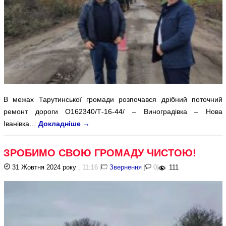
В межах Тарутинської громади розпочався дрібний поточний
ремонт дороги О162340/Т-16-44/ – Виноградівка – Нова
Іванівка…
Докладніше
→
ЗРОБИМО СВОЮ ГРОМАДУ ЧИСТОЮ!
31 Жовтня 2024 року
, 11:16
|
Звернення
|
0
|
111