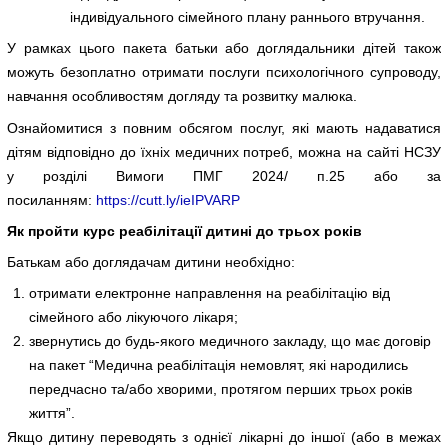
індивідуального сімейного плану раннього втручання.
У рамках цього пакета батьки або доглядальники дітей також
можуть безоплатно отримати послуги психологічного супроводу,
навчання особливостям догляду та розвитку малюка.
Ознайомитися з повним обсягом послуг, які мають надаватися
дітям відповідно до їхніх медичних потреб, можна на сайті НСЗУ
у розділі Вимоги ПМГ 2024/ п.25 або за
посиланням:
https://cutt.ly/ieIPVARP
Як пройти курс реабілітації дитині до трьох років
Батькам або доглядачам дитини необхідно:
отримати електронне направлення на реабілітацію від
сімейного або лікуючого лікаря;
звернутись до будь-якого медичного закладу, що має договір
на пакет “Медична реабілітація немовлят, які народились
передчасно та/або хворими, протягом перших трьох років
життя”.
Якщо дитину переводять з однієї лікарні до іншої (або в межах