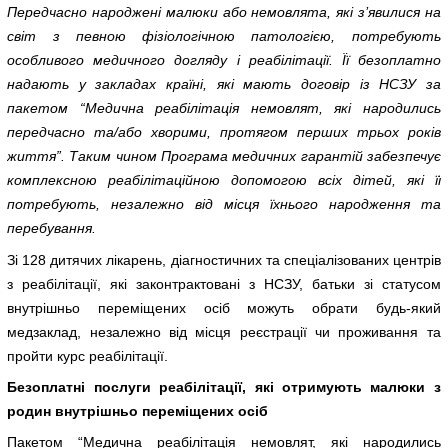
Передчасно народжені малюки або немовлята, які з’явилися на
світ з певною фізіологічною патологією, потребують
особливого медичного догляду і реабілітації. Її безоплатно
надають у закладах країні, які мають договір із НСЗУ за
пакетом “Медична реабілітація немовлят, які народились
передчасно та/або хворими, протягом перших трьох років
життя”. Таким чином Програма медичних гарантій забезпечує
комплексною реабілітаційною допомогою всіх дітей, які її
потребують, незалежно від місця їхнього народження та
перебування.
Зі 128 дитячих лікарень, діагностичних та спеціалізованих центрів
з реабілітації, які законтрактовані з НСЗУ, батьки зі статусом
внутрішньо переміщених осіб можуть обрати будь-який
медзаклад, незалежно від місця реєстрації чи проживання та
пройти курс реабілітації.
Безоплатні послуги реабілітації, які отримують малюки з
родин внутрішньо переміщених осіб
Пакетом “Медична реабілітація немовлят, які народились