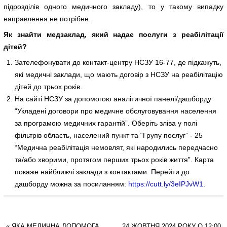
підрозділів одного медичного закладу), то у такому випадку
направлення не потрібне.
Як знайти медзаклад, який надає послуги з реабілітації
дітей?
Зателефонувати до контакт-центру НСЗУ 16-77, де підкажуть,
які медичні заклади, що мають договір з НСЗУ на реабілітацію
дітей до трьох років.
На сайті НСЗУ за допомогою аналітичної панелі/дашборду
“Укладені договори про медичне обслуговування населення
за програмою медичних гарантій”. Оберіть зліва у полі
фільтрів область, населений пункт та “Групу послуг” - 25
“Медична реабілітація немовлят, які народились передчасно
та/або хворими, протягом перших трьох років життя”. Карта
покаже найближчі заклади з контактами. Перейти до
дашборду можна за посиланням:
https://cutt.ly/3eIPJvW1
.
«
ЯКА МЕДИЧНА ДОПОМОГА
24 ЖОВТНЯ 2024 РОКУ О 12:00