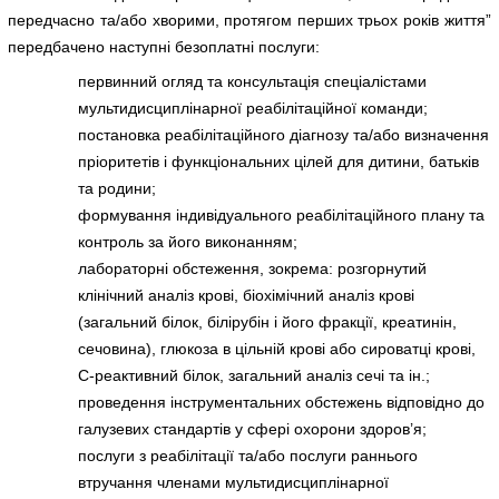
передчасно та/або хворими, протягом перших трьох років життя”
передбачено наступні безоплатні послуги:
первинний огляд та консультація спеціалістами
мультидисциплінарної реабілітаційної команди;
постановка реабілітаційного діагнозу та/або визначення
пріоритетів і функціональних цілей для дитини, батьків
та родини;
формування індивідуального реабілітаційного плану та
контроль за його виконанням;
лабораторні обстеження, зокрема: розгорнутий
клінічний аналіз крові, біохімічний аналіз крові
(загальний білок, білірубін і його фракції, креатинін,
сечовина), глюкоза в цільній крові або сироватці крові,
С-реактивний білок, загальний аналіз сечі та ін.;
проведення інструментальних обстежень відповідно до
галузевих стандартів у сфері охорони здоров’я;
послуги з реабілітації та/або послуги раннього
втручання членами мультидисциплінарної