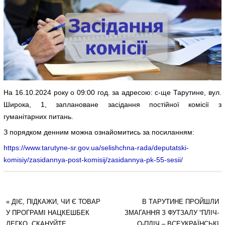
На 16.10.2024 року о 09:00 год. за адресою: с-ще Тарутине, вул.
Широка, 1, заплановане засідання постійної комісії з
гуманітарних питань.
З порядком денним можна ознайомитись за посиланням:
https://www.tarutyne-sr.gov.ua/selishchna-rada/deputatski-
komisiy/zasidannya-post-komisij/zasidannya-pk-55-sesii/
«
ДІЄ, ПІДКАЖИ, ЧИ Є ТОВАР
В ТАРУТИНЕ ПРОЙШЛИ
У ПРОГРАМІ НАЦКЕШБЕК
ЗМАГАННЯ З ФУТЗАЛУ “ПЛІЧ-
ЛЕГКО, СКАНУЙТЕ
О-ПЛІЧ – ВСЕУКРАЇНСЬКІ