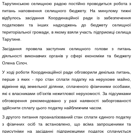
Тарутинською селищною радою постійно проводиться робота з
питань наповнення селищного бюджету. На минулому тижні
відбулось засідання Координаційної ради із забезпечення
податкових та інших надходжень до бюджету селищної
територіальної громади, в якому взяли участь підприємці селища
Тарутине.
Засідання провела заступник селищного голови з питань
діяльності виконавчих органів у сфері економіки та бюджету
Олена Сілоч.
У ході роботи Координаційної ради обговорили декілька питань,
перше з яких - про стан сплати податку на нерухоме майно,
відмінне від земельної ділянки, сплаченого фізичними особами,
які є власниками об’єктів нежитлової нерухомості. За підсумками
обговорення рекомендовано у разі наявності заборгованості
здійснити сплату цього податку найближчим часом.
З другого питання проаналізований стан сплати єдиного податку
з фізичних осіб та встановлено, що всіма запрошеними та
присутніми на засіданні підприємцями податок сплачується