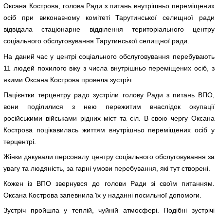
Оксана Кострова, голова Ради з питань внутрішньо переміщених
осіб при виконавчому комітеті Тарутинської селищної ради
відвідала стаціонарне відділення територіального центру
соціального обслуговування Тарутинської селищної ради.
На даний час у центрі соціального обслуговування перебувають
11 людей похилого віку з числа внутрішньо переміщених осіб, з
якими Оксана Кострова провела зустріч.
Пацієнтки терцентру радо зустріли голову Ради з питань ВПО,
вони поділилися з нею пережитим внаслідок окупації
російськими військами рідних міст та сіл. В свою чергу Оксана
Кострова поцікавилась життям внутрішньо переміщених осіб у
терцентрі.
Жінки дякували персоналу центру соціального обслуговування за
увагу та людяність, за гарні умови перебування, які тут створені.
Кожен із ВПО звернувся до голови Ради зі своїм питанням.
Оксана Кострова запевнила їх у наданні посильної допомоги.
Зустріч пройшла у теплій, чуйній атмосфері. Подібні зустрічі