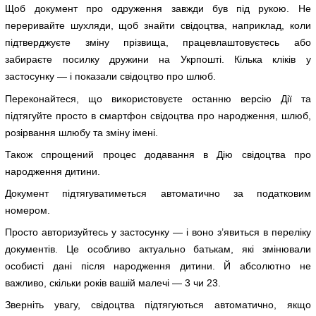
Щоб документ про одруження завжди був під рукою. Не
переривайте шухляди, щоб знайти свідоцтва, наприклад, коли
підтверджуєте зміну прізвища, працевлаштовуєтесь або
забираєте посилку дружини на Укрпошті. Кілька кліків у
застосунку — і показали свідоцтво про шлюб.
Переконайтеся, що використовуєте останню версію Дії та
підтягуйте просто в смартфон свідоцтва про народження, шлюб,
розірвання шлюбу та зміну імені.
Також спрощений процес додавання в Дію свідоцтва про
народження дитини.
Документ підтягуватиметься автоматично за податковим
номером.
Просто авторизуйтесь у застосунку — і воно з’явиться в переліку
документів. Це особливо актуально батькам, які змінювали
особисті дані після народження дитини. Й абсолютно не
важливо, скільки років вашій малечі — 3 чи 23.
Зверніть увагу, свідоцтва підтягуються автоматично, якщо